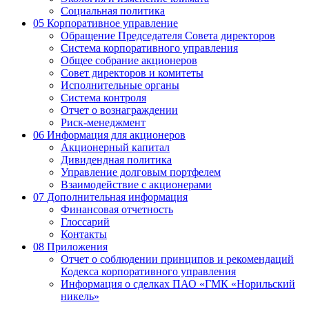
Социальная политика
05
Корпоративное управление
Обращение Председателя Совета директоров
Система корпоративного управления
Общее собрание акционеров
Совет директоров и комитеты
Исполнительные органы
Система контроля
Отчет о вознаграждении
Риск-менеджмент
06
Информация для акционеров
Акционерный капитал
Дивидендная политика
Управление долговым портфелем
Взаимодействие с акционерами
07
Дополнительная информация
Финансовая отчетность
Глоссарий
Контакты
08
Приложения
Отчет о соблюдении принципов и рекомендаций
Кодекса корпоративного управления
Информация о сделках ПАО «ГМК «Норильский
никель»