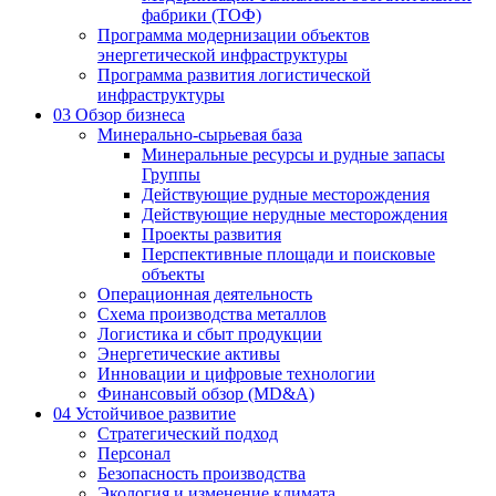
фабрики (ТОФ)
Программа модернизации объектов
энергетической инфраструктуры
Программа развития логистической
инфраструктуры
03
Обзор бизнеса
Минерально-сырьевая база
Минеральные ресурсы и рудные запасы
Группы
Действующие рудные месторождения
Действующие нерудные месторождения
Проекты развития
Перспективные площади и поисковые
объекты
Операционная деятельность
Схема производства металлов
Логистика и сбыт продукции
Энергетические активы
Инновации и цифровые технологии
Финансовый обзор (MD&A)
04
Устойчивое развитие
Стратегический подход
Персонал
Безопасность производства
Экология и изменение климата