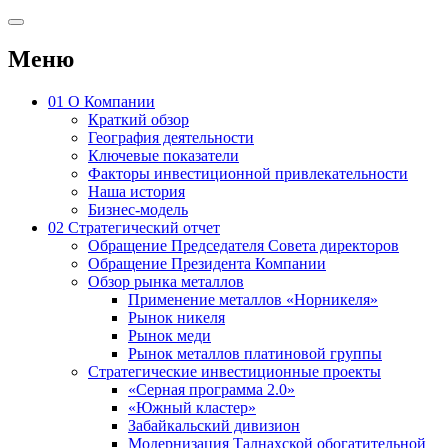
Меню
01
О Компании
Краткий обзор
География деятельности
Ключевые показатели
Факторы инвестиционной привлекательности
Наша история
Бизнес-модель
02
Стратегический отчет
Обращение Председателя Совета директоров
Обращение Президента Компании
Обзор рынка металлов
Применение металлов «Норникеля»
Рынок никеля
Рынок меди
Рынок металлов платиновой группы
Стратегические инвестиционные проекты
«Серная программа 2.0»
«Южный кластер»
Забайкальский дивизион
Модернизация Талнахской обогатительной