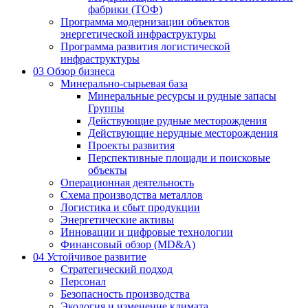
фабрики (ТОФ)
Программа модернизации объектов
энергетической инфраструктуры
Программа развития логистической
инфраструктуры
03
Обзор бизнеса
Минерально-сырьевая база
Минеральные ресурсы и рудные запасы
Группы
Действующие рудные месторождения
Действующие нерудные месторождения
Проекты развития
Перспективные площади и поисковые
объекты
Операционная деятельность
Схема производства металлов
Логистика и сбыт продукции
Энергетические активы
Инновации и цифровые технологии
Финансовый обзор (MD&A)
04
Устойчивое развитие
Стратегический подход
Персонал
Безопасность производства
Экология и изменение климата