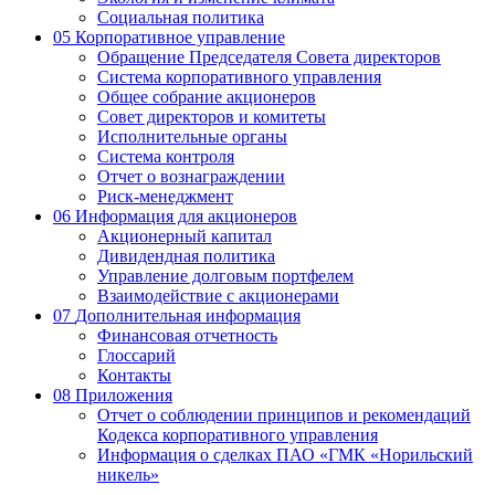
Социальная политика
05
Корпоративное управление
Обращение Председателя Совета директоров
Система корпоративного управления
Общее собрание акционеров
Совет директоров и комитеты
Исполнительные органы
Система контроля
Отчет о вознаграждении
Риск-менеджмент
06
Информация для акционеров
Акционерный капитал
Дивидендная политика
Управление долговым портфелем
Взаимодействие с акционерами
07
Дополнительная информация
Финансовая отчетность
Глоссарий
Контакты
08
Приложения
Отчет о соблюдении принципов и рекомендаций
Кодекса корпоративного управления
Информация о сделках ПАО «ГМК «Норильский
никель»