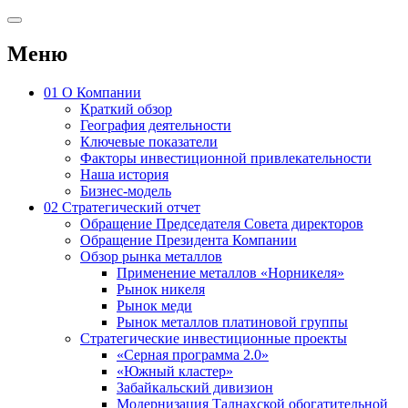
Меню
01
О Компании
Краткий обзор
География деятельности
Ключевые показатели
Факторы инвестиционной привлекательности
Наша история
Бизнес-модель
02
Стратегический отчет
Обращение Председателя Совета директоров
Обращение Президента Компании
Обзор рынка металлов
Применение металлов «Норникеля»
Рынок никеля
Рынок меди
Рынок металлов платиновой группы
Стратегические инвестиционные проекты
«Серная программа 2.0»
«Южный кластер»
Забайкальский дивизион
Модернизация Талнахской обогатительной