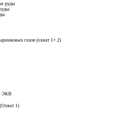
ые руды
руды
уды
рниковых газов (охват 1+ 2)
 ЭКВ
(Охват 1)