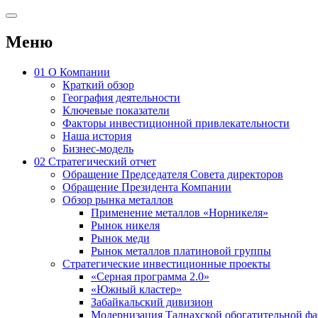
Меню
01
О Компании
Краткий обзор
География деятельности
Ключевые показатели
Факторы инвестиционной привлекательности
Наша история
Бизнес-модель
02
Стратегический отчет
Обращение Председателя Совета директоров
Обращение Президента Компании
Обзор рынка металлов
Применение металлов «Норникеля»
Рынок никеля
Рынок меди
Рынок металлов платиновой группы
Стратегические инвестиционные проекты
«Серная программа 2.0»
«Южный кластер»
Забайкальский дивизион
Модернизация Талнахской обогатительной ф