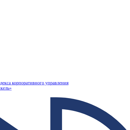
декса корпоративного управления
кель»