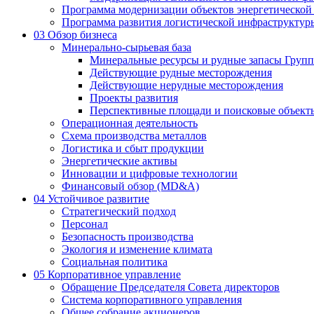
Программа модернизации объектов энергетической
Программа развития логистической инфраструктур
03
Обзор бизнеса
Минерально-сырьевая база
Минеральные ресурсы и рудные запасы Груп
Действующие рудные месторождения
Действующие нерудные месторождения
Проекты развития
Перспективные площади и поисковые объект
Операционная деятельность
Схема производства металлов
Логистика и сбыт продукции
Энергетические активы
Инновации и цифровые технологии
Финансовый обзор (MD&A)
04
Устойчивое развитие
Стратегический подход
Персонал
Безопасность производства
Экология и изменение климата
Социальная политика
05
Корпоративное управление
Обращение Председателя Совета директоров
Система корпоративного управления
Общее собрание акционеров