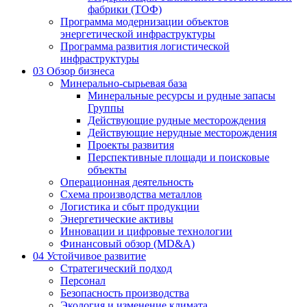
фабрики (ТОФ)
Программа модернизации объектов
энергетической инфраструктуры
Программа развития логистической
инфраструктуры
03
Обзор бизнеса
Минерально-сырьевая база
Минеральные ресурсы и рудные запасы
Группы
Действующие рудные месторождения
Действующие нерудные месторождения
Проекты развития
Перспективные площади и поисковые
объекты
Операционная деятельность
Схема производства металлов
Логистика и сбыт продукции
Энергетические активы
Инновации и цифровые технологии
Финансовый обзор (MD&A)
04
Устойчивое развитие
Стратегический подход
Персонал
Безопасность производства
Экология и изменение климата