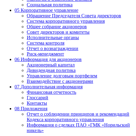
Социальная политика
05
Корпоративное управление
Обращение Председателя Совета директоров
Система корпоративного управления
Общее собрание акционеров
Совет директоров и комитеты
Исполнительные органы
Система контроля
Отчет о вознаграждении
Риск-менеджмент
06
Информация для акционеров
Акционерный капитал
Дивидендная политика
Управление долговым портфелем
Взаимодействие с акционерами
07
Дополнительная информация
Финансовая отчетность
Глоссарий
Контакты
08
Приложения
Отчет о соблюдении принципов и рекомендаций
Кодекса корпоративного управления
Информация о сделках ПАО «ГМК «Норильский
никель»