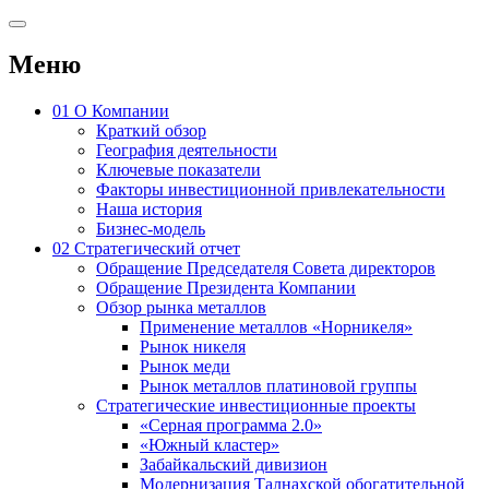
Меню
01
О Компании
Краткий обзор
География деятельности
Ключевые показатели
Факторы инвестиционной привлекательности
Наша история
Бизнес-модель
02
Стратегический отчет
Обращение Председателя Совета директоров
Обращение Президента Компании
Обзор рынка металлов
Применение металлов «Норникеля»
Рынок никеля
Рынок меди
Рынок металлов платиновой группы
Стратегические инвестиционные проекты
«Серная программа 2.0»
«Южный кластер»
Забайкальский дивизион
Модернизация Талнахской обогатительной