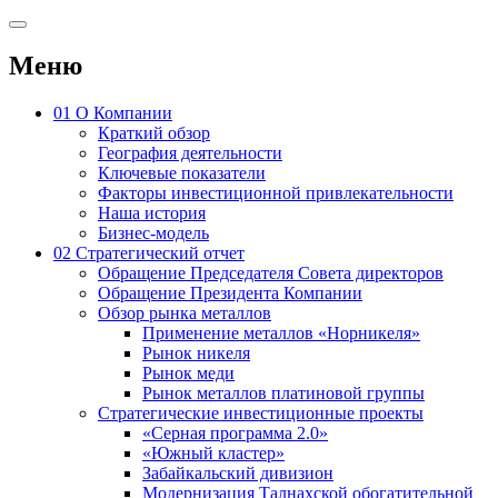
Меню
01
О Компании
Краткий обзор
География деятельности
Ключевые показатели
Факторы инвестиционной привлекательности
Наша история
Бизнес-модель
02
Стратегический отчет
Обращение Председателя Совета директоров
Обращение Президента Компании
Обзор рынка металлов
Применение металлов «Норникеля»
Рынок никеля
Рынок меди
Рынок металлов платиновой группы
Стратегические инвестиционные проекты
«Серная программа 2.0»
«Южный кластер»
Забайкальский дивизион
Модернизация Талнахской обогатительной