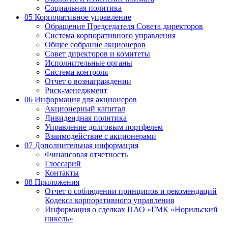
Социальная политика
05
Корпоративное управление
Обращение Председателя Совета директоров
Система корпоративного управления
Общее собрание акционеров
Совет директоров и комитеты
Исполнительные органы
Система контроля
Отчет о вознаграждении
Риск-менеджмент
06
Информация для акционеров
Акционерный капитал
Дивидендная политика
Управление долговым портфелем
Взаимодействие с акционерами
07
Дополнительная информация
Финансовая отчетность
Глоссарий
Контакты
08
Приложения
Отчет о соблюдении принципов и рекомендаций
Кодекса корпоративного управления
Информация о сделках ПАО «ГМК «Норильский
никель»