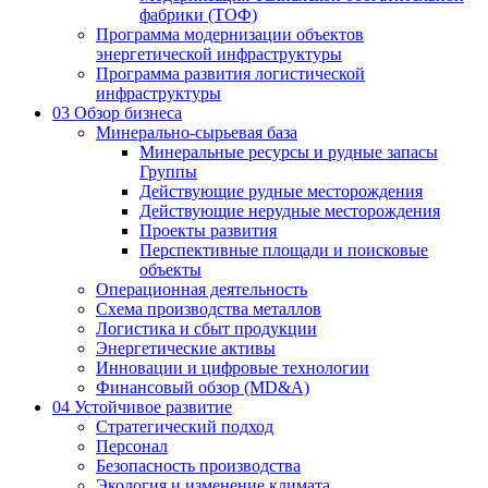
фабрики (ТОФ)
Программа модернизации объектов
энергетической инфраструктуры
Программа развития логистической
инфраструктуры
03
Обзор бизнеса
Минерально-сырьевая база
Минеральные ресурсы и рудные запасы
Группы
Действующие рудные месторождения
Действующие нерудные месторождения
Проекты развития
Перспективные площади и поисковые
объекты
Операционная деятельность
Схема производства металлов
Логистика и сбыт продукции
Энергетические активы
Инновации и цифровые технологии
Финансовый обзор (MD&A)
04
Устойчивое развитие
Стратегический подход
Персонал
Безопасность производства
Экология и изменение климата