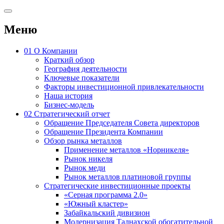
Меню
01
О Компании
Краткий обзор
География деятельности
Ключевые показатели
Факторы инвестиционной привлекательности
Наша история
Бизнес-модель
02
Стратегический отчет
Обращение Председателя Совета директоров
Обращение Президента Компании
Обзор рынка металлов
Применение металлов «Норникеля»
Рынок никеля
Рынок меди
Рынок металлов платиновой группы
Стратегические инвестиционные проекты
«Серная программа 2.0»
«Южный кластер»
Забайкальский дивизион
Модернизация Талнахской обогатительной