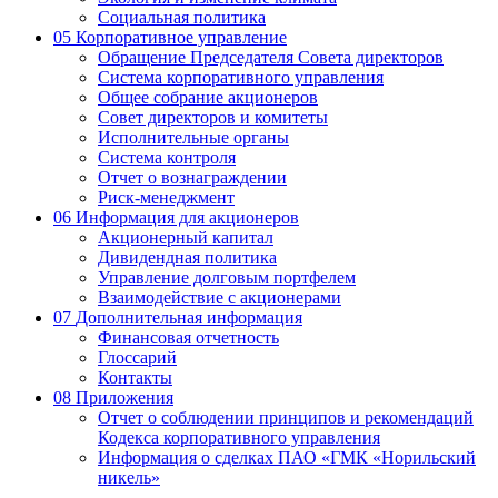
Социальная политика
05
Корпоративное управление
Обращение Председателя Совета директоров
Система корпоративного управления
Общее собрание акционеров
Совет директоров и комитеты
Исполнительные органы
Система контроля
Отчет о вознаграждении
Риск-менеджмент
06
Информация для акционеров
Акционерный капитал
Дивидендная политика
Управление долговым портфелем
Взаимодействие с акционерами
07
Дополнительная информация
Финансовая отчетность
Глоссарий
Контакты
08
Приложения
Отчет о соблюдении принципов и рекомендаций
Кодекса корпоративного управления
Информация о сделках ПАО «ГМК «Норильский
никель»