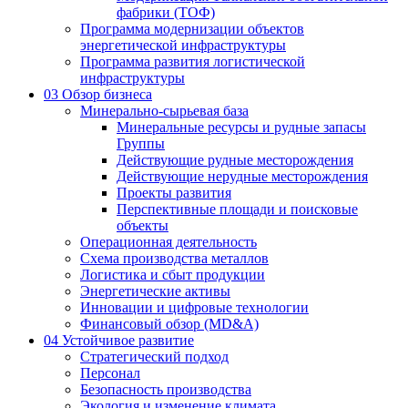
фабрики (ТОФ)
Программа модернизации объектов
энергетической инфраструктуры
Программа развития логистической
инфраструктуры
03
Обзор бизнеса
Минерально-сырьевая база
Минеральные ресурсы и рудные запасы
Группы
Действующие рудные месторождения
Действующие нерудные месторождения
Проекты развития
Перспективные площади и поисковые
объекты
Операционная деятельность
Схема производства металлов
Логистика и сбыт продукции
Энергетические активы
Инновации и цифровые технологии
Финансовый обзор (MD&A)
04
Устойчивое развитие
Стратегический подход
Персонал
Безопасность производства
Экология и изменение климата