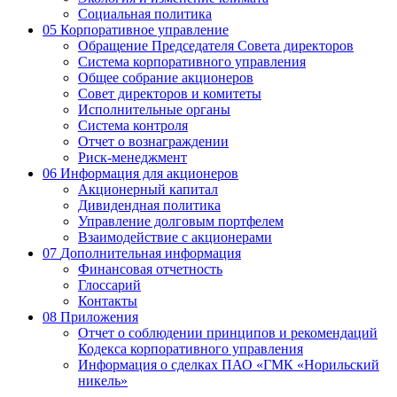
Социальная политика
05
Корпоративное управление
Обращение Председателя Совета директоров
Система корпоративного управления
Общее собрание акционеров
Совет директоров и комитеты
Исполнительные органы
Система контроля
Отчет о вознаграждении
Риск-менеджмент
06
Информация для акционеров
Акционерный капитал
Дивидендная политика
Управление долговым портфелем
Взаимодействие с акционерами
07
Дополнительная информация
Финансовая отчетность
Глоссарий
Контакты
08
Приложения
Отчет о соблюдении принципов и рекомендаций
Кодекса корпоративного управления
Информация о сделках ПАО «ГМК «Норильский
никель»