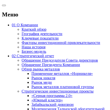
Меню
01
О Компании
Краткий обзор
География деятельности
Ключевые показатели
Факторы инвестиционной привлекательности
Наша история
Бизнес-модель
02
Стратегический отчет
Обращение Председателя Совета директоров
Обращение Президента Компании
Обзор рынка металлов
Применение металлов «Норникеля»
Рынок никеля
Рынок меди
Рынок металлов платиновой группы
Стратегические инвестиционные проекты
«Серная программа 2.0»
«Южный кластер»
Забайкальский дивизион
Модернизация Талнахской обогатительной