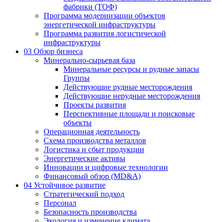
фабрики (ТОФ)
Программа модернизации объектов
энергетической инфраструктуры
Программа развития логистической
инфраструктуры
03
Обзор бизнеса
Минерально-сырьевая база
Минеральные ресурсы и рудные запасы
Группы
Действующие рудные месторождения
Действующие нерудные месторождения
Проекты развития
Перспективные площади и поисковые
объекты
Операционная деятельность
Схема производства металлов
Логистика и сбыт продукции
Энергетические активы
Инновации и цифровые технологии
Финансовый обзор (MD&A)
04
Устойчивое развитие
Стратегический подход
Персонал
Безопасность производства
Экология и изменение климата