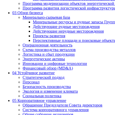
Программа модернизации объектов энергетической
Программа развития логистической инфраструктур
03
Обзор бизнеса
Минерально-сырьевая база
Минеральные ресурсы и рудные запасы Груп
Действующие рудные месторождения
Действующие нерудные месторождения
Проекты развития
Перспективные площади и поисковые объект
Операционная деятельность
Схема производства металлов
Логистика и сбыт продукции
Энергетические активы
Инновации и цифровые технологии
Финансовый обзор (MD&A)
04
Устойчивое развитие
Стратегический подход
Персонал
Безопасность производства
Экология и изменение климата
Социальная политика
05
Корпоративное управление
Обращение Председателя Совета директоров
Система корпоративного управления
Общее собрание акционеров