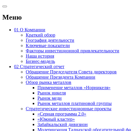
Меню
01
О Компании
Краткий обзор
География деятельности
Ключевые показатели
Факторы инвестиционной привлекательности
Наша история
Бизнес-модель
02
Стратегический отчет
Обращение Председателя Совета директоров
Обращение Президента Компании
Обзор рынка металлов
Применение металлов «Норникеля»
Рынок никеля
Рынок меди
Рынок металлов платиновой группы
Стратегические инвестиционные проекты
«Серная программа 2.0»
«Южный кластер»
Забайкальский дивизион
Модернизация Талнахской обогатительной ф