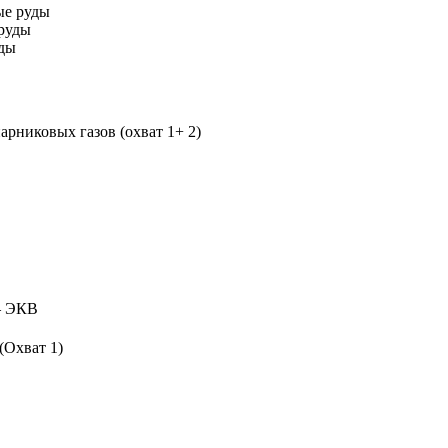
ые руды
руды
уды
рниковых газов (охват 1+ 2)
 ЭКВ
(Охват 1)