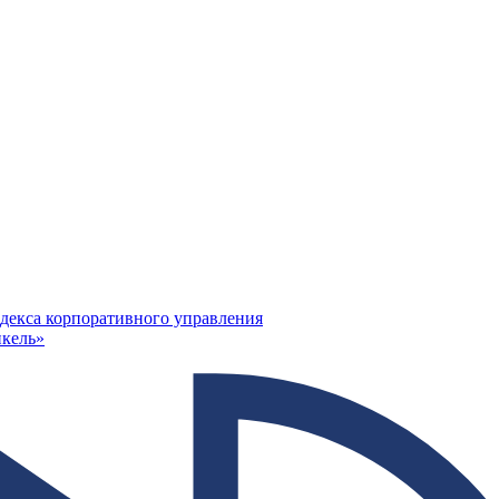
декса корпоративного управления
кель»