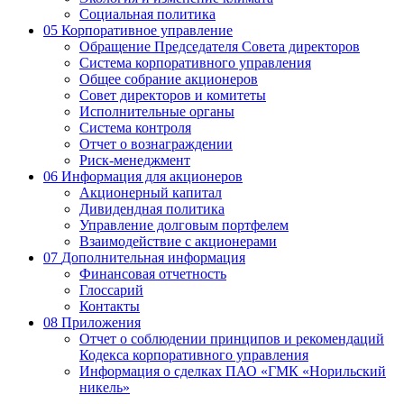
Социальная политика
05
Корпоративное управление
Обращение Председателя Совета директоров
Система корпоративного управления
Общее собрание акционеров
Совет директоров и комитеты
Исполнительные органы
Система контроля
Отчет о вознаграждении
Риск-менеджмент
06
Информация для акционеров
Акционерный капитал
Дивидендная политика
Управление долговым портфелем
Взаимодействие с акционерами
07
Дополнительная информация
Финансовая отчетность
Глоссарий
Контакты
08
Приложения
Отчет о соблюдении принципов и рекомендаций
Кодекса корпоративного управления
Информация о сделках ПАО «ГМК «Норильский
никель»