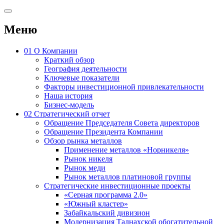
Меню
01
О Компании
Краткий обзор
География деятельности
Ключевые показатели
Факторы инвестиционной привлекательности
Наша история
Бизнес-модель
02
Стратегический отчет
Обращение Председателя Совета директоров
Обращение Президента Компании
Обзор рынка металлов
Применение металлов «Норникеля»
Рынок никеля
Рынок меди
Рынок металлов платиновой группы
Стратегические инвестиционные проекты
«Серная программа 2.0»
«Южный кластер»
Забайкальский дивизион
Модернизация Талнахской обогатительной