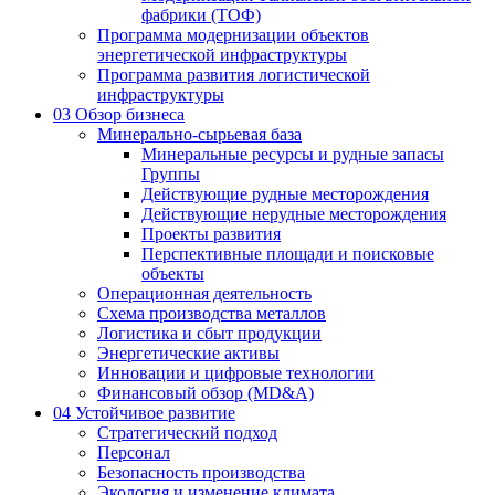
фабрики (ТОФ)
Программа модернизации объектов
энергетической инфраструктуры
Программа развития логистической
инфраструктуры
03
Обзор бизнеса
Минерально-сырьевая база
Минеральные ресурсы и рудные запасы
Группы
Действующие рудные месторождения
Действующие нерудные месторождения
Проекты развития
Перспективные площади и поисковые
объекты
Операционная деятельность
Схема производства металлов
Логистика и сбыт продукции
Энергетические активы
Инновации и цифровые технологии
Финансовый обзор (MD&A)
04
Устойчивое развитие
Стратегический подход
Персонал
Безопасность производства
Экология и изменение климата