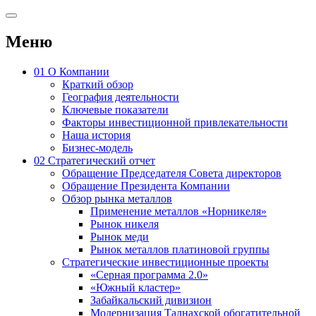
Меню
01
О Компании
Краткий обзор
География деятельности
Ключевые показатели
Факторы инвестиционной привлекательности
Наша история
Бизнес-модель
02
Стратегический отчет
Обращение Председателя Совета директоров
Обращение Президента Компании
Обзор рынка металлов
Применение металлов «Норникеля»
Рынок никеля
Рынок меди
Рынок металлов платиновой группы
Стратегические инвестиционные проекты
«Серная программа 2.0»
«Южный кластер»
Забайкальский дивизион
Модернизация Талнахской обогатительной