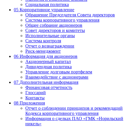
Социальная политика
05
Корпоративное управление
Обращение Председателя Совета директоров
Система корпоративного управления
Общее собрание акционеров
Совет директоров и комитеты
Исполнительные органы
Система контроля
Отчет о вознаграждении
Риск-менеджмент
06
Информация для акционеров
Акционерный капитал
Дивидендная политика
Управление долговым портфелем
Взаимодействие с акционерами
07
Дополнительная информация
Финансовая отчетность
Глоссарий
Контакты
08
Приложения
Отчет о соблюдении принципов и рекомендаций
Кодекса корпоративного управления
Информация о сделках ПАО «ГМК «Норильский
никель»