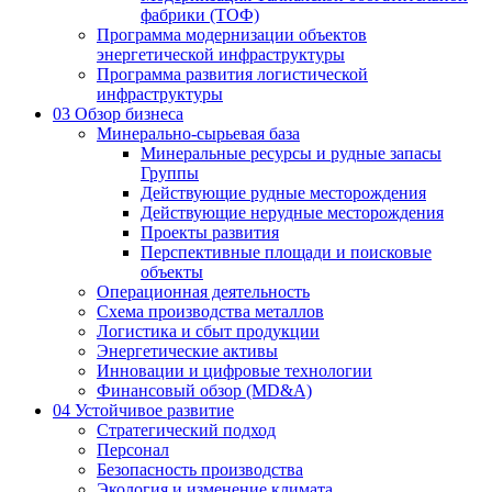
фабрики (ТОФ)
Программа модернизации объектов
энергетической инфраструктуры
Программа развития логистической
инфраструктуры
03
Обзор бизнеса
Минерально-сырьевая база
Минеральные ресурсы и рудные запасы
Группы
Действующие рудные месторождения
Действующие нерудные месторождения
Проекты развития
Перспективные площади и поисковые
объекты
Операционная деятельность
Схема производства металлов
Логистика и сбыт продукции
Энергетические активы
Инновации и цифровые технологии
Финансовый обзор (MD&A)
04
Устойчивое развитие
Стратегический подход
Персонал
Безопасность производства
Экология и изменение климата