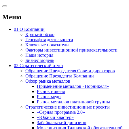
Меню
01
О Компании
Краткий обзор
География деятельности
Ключевые показатели
Факторы инвестиционной привлекательности
Наша история
Бизнес-модель
02
Стратегический отчет
Обращение Председателя Совета директоров
Обращение Президента Компании
Обзор рынка металлов
Применение металлов «Норникеля»
Рынок никеля
Рынок меди
Рынок металлов платиновой группы
Стратегические инвестиционные проекты
«Серная программа 2.0»
«Южный кластер»
Забайкальский дивизион
Модернизация Талнахской обогатительной