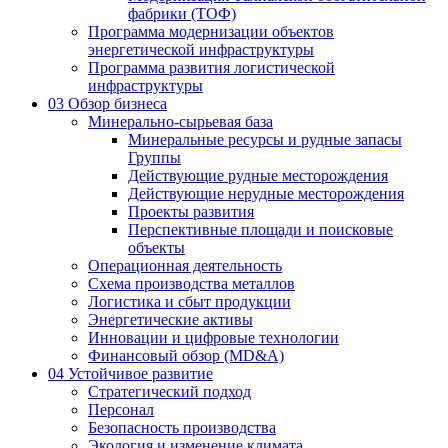
фабрики (ТОФ)
Программа модернизации объектов
энергетической инфраструктуры
Программа развития логистической
инфраструктуры
03
Обзор бизнеса
Минерально-сырьевая база
Минеральные ресурсы и рудные запасы
Группы
Действующие рудные месторождения
Действующие нерудные месторождения
Проекты развития
Перспективные площади и поисковые
объекты
Операционная деятельность
Схема производства металлов
Логистика и сбыт продукции
Энергетические активы
Инновации и цифровые технологии
Финансовый обзор (MD&A)
04
Устойчивое развитие
Стратегический подход
Персонал
Безопасность производства
Экология и изменение климата