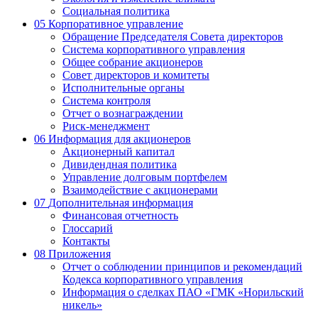
Социальная политика
05
Корпоративное управление
Обращение Председателя Совета директоров
Система корпоративного управления
Общее собрание акционеров
Совет директоров и комитеты
Исполнительные органы
Система контроля
Отчет о вознаграждении
Риск-менеджмент
06
Информация для акционеров
Акционерный капитал
Дивидендная политика
Управление долговым портфелем
Взаимодействие с акционерами
07
Дополнительная информация
Финансовая отчетность
Глоссарий
Контакты
08
Приложения
Отчет о соблюдении принципов и рекомендаций
Кодекса корпоративного управления
Информация о сделках ПАО «ГМК «Норильский
никель»