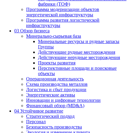
фабрики (ТОФ)
Программа модернизации объектов
энергетической инфраструктуры
Программа развития логистической
инфраструктуры
03
Обзор бизнеса
Минерально-сырьевая база
Минеральные ресурсы и рудные запасы
Группы
Действующие рудные месторождения
Действующие нерудные месторождения
Проекты развития
Перспективные площади и поисковые
объекты
Операционная деятельность
Схема производства металлов
Логистика и сбыт продукции
Энергетические активы
Инновации и цифровые технологии
Финансовый обзор (MD&A)
04
Устойчивое развитие
Стратегический подход
Персонал
Безопасность производства
Экология и изменение климата