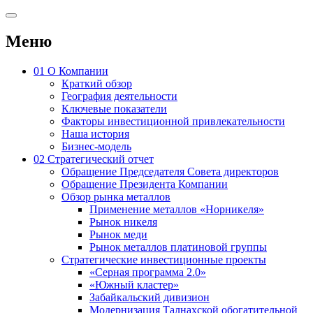
Меню
01
О Компании
Краткий обзор
География деятельности
Ключевые показатели
Факторы инвестиционной привлекательности
Наша история
Бизнес-модель
02
Стратегический отчет
Обращение Председателя Совета директоров
Обращение Президента Компании
Обзор рынка металлов
Применение металлов «Норникеля»
Рынок никеля
Рынок меди
Рынок металлов платиновой группы
Стратегические инвестиционные проекты
«Серная программа 2.0»
«Южный кластер»
Забайкальский дивизион
Модернизация Талнахской обогатительной