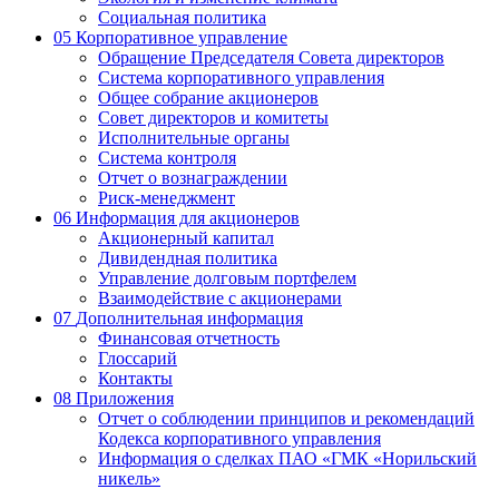
Социальная политика
05
Корпоративное управление
Обращение Председателя Совета директоров
Система корпоративного управления
Общее собрание акционеров
Совет директоров и комитеты
Исполнительные органы
Система контроля
Отчет о вознаграждении
Риск-менеджмент
06
Информация для акционеров
Акционерный капитал
Дивидендная политика
Управление долговым портфелем
Взаимодействие с акционерами
07
Дополнительная информация
Финансовая отчетность
Глоссарий
Контакты
08
Приложения
Отчет о соблюдении принципов и рекомендаций
Кодекса корпоративного управления
Информация о сделках ПАО «ГМК «Норильский
никель»