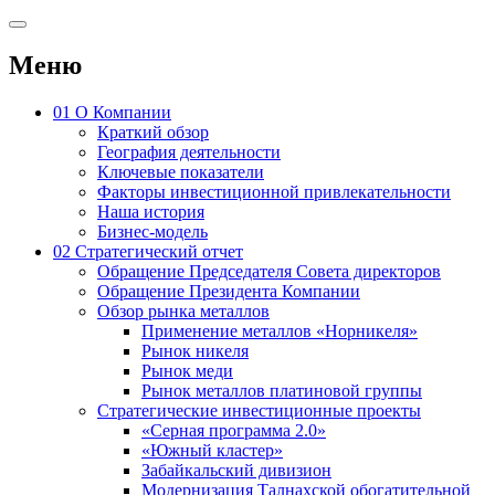
Меню
01
О Компании
Краткий обзор
География деятельности
Ключевые показатели
Факторы инвестиционной привлекательности
Наша история
Бизнес-модель
02
Стратегический отчет
Обращение Председателя Совета директоров
Обращение Президента Компании
Обзор рынка металлов
Применение металлов «Норникеля»
Рынок никеля
Рынок меди
Рынок металлов платиновой группы
Стратегические инвестиционные проекты
«Серная программа 2.0»
«Южный кластер»
Забайкальский дивизион
Модернизация Талнахской обогатительной