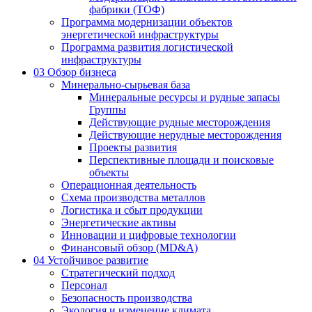
фабрики (ТОФ)
Программа модернизации объектов
энергетической инфраструктуры
Программа развития логистической
инфраструктуры
03
Обзор бизнеса
Минерально-сырьевая база
Минеральные ресурсы и рудные запасы
Группы
Действующие рудные месторождения
Действующие нерудные месторождения
Проекты развития
Перспективные площади и поисковые
объекты
Операционная деятельность
Схема производства металлов
Логистика и сбыт продукции
Энергетические активы
Инновации и цифровые технологии
Финансовый обзор (MD&A)
04
Устойчивое развитие
Стратегический подход
Персонал
Безопасность производства
Экология и изменение климата