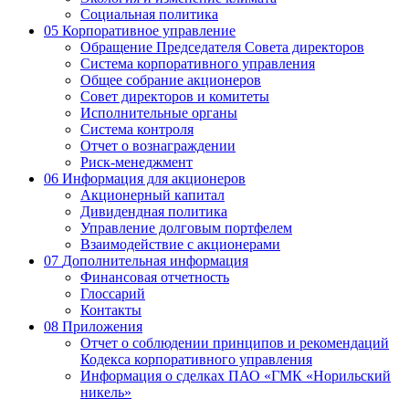
Социальная политика
05
Корпоративное управление
Обращение Председателя Совета директоров
Система корпоративного управления
Общее собрание акционеров
Совет директоров и комитеты
Исполнительные органы
Система контроля
Отчет о вознаграждении
Риск-менеджмент
06
Информация для акционеров
Акционерный капитал
Дивидендная политика
Управление долговым портфелем
Взаимодействие с акционерами
07
Дополнительная информация
Финансовая отчетность
Глоссарий
Контакты
08
Приложения
Отчет о соблюдении принципов и рекомендаций
Кодекса корпоративного управления
Информация о сделках ПАО «ГМК «Норильский
никель»