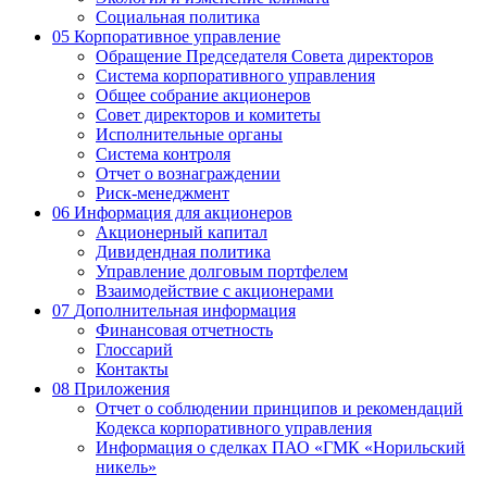
Социальная политика
05
Корпоративное управление
Обращение Председателя Совета директоров
Система корпоративного управления
Общее собрание акционеров
Совет директоров и комитеты
Исполнительные органы
Система контроля
Отчет о вознаграждении
Риск-менеджмент
06
Информация для акционеров
Акционерный капитал
Дивидендная политика
Управление долговым портфелем
Взаимодействие с акционерами
07
Дополнительная информация
Финансовая отчетность
Глоссарий
Контакты
08
Приложения
Отчет о соблюдении принципов и рекомендаций
Кодекса корпоративного управления
Информация о сделках ПАО «ГМК «Норильский
никель»