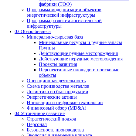
фабрики (ТОФ)
Программа модернизации объектов
энергетической инфраструктуры
Программа развития логистической
инфраструктуры
03
Обзор бизнеса
Минерально-сырьевая база
Минеральные ресурсы и рудные запасы
Группы
Действующие рудные месторождения
Действующие нерудные месторождения
Проекты развития
Перспективные площади и поисковые
объекты
Операционная деятельность
Схема производства металлов
Логистика и сбыт продукции
Энергетические активы
Инновации и цифровые технологии
Финансовый обзор (MD&A)
04
Устойчивое развитие
Стратегический подход
Персонал
Безопасность производства
Экология и изменение климата