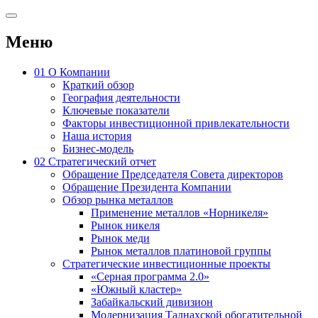
Меню
01
О Компании
Краткий обзор
География деятельности
Ключевые показатели
Факторы инвестиционной привлекательности
Наша история
Бизнес-модель
02
Стратегический отчет
Обращение Председателя Совета директоров
Обращение Президента Компании
Обзор рынка металлов
Применение металлов «Норникеля»
Рынок никеля
Рынок меди
Рынок металлов платиновой группы
Стратегические инвестиционные проекты
«Серная программа 2.0»
«Южный кластер»
Забайкальский дивизион
Модернизация Талнахской обогатительной