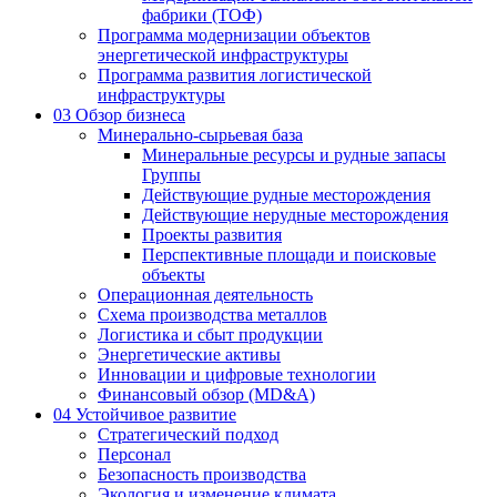
фабрики (ТОФ)
Программа модернизации объектов
энергетической инфраструктуры
Программа развития логистической
инфраструктуры
03
Обзор бизнеса
Минерально-сырьевая база
Минеральные ресурсы и рудные запасы
Группы
Действующие рудные месторождения
Действующие нерудные месторождения
Проекты развития
Перспективные площади и поисковые
объекты
Операционная деятельность
Схема производства металлов
Логистика и сбыт продукции
Энергетические активы
Инновации и цифровые технологии
Финансовый обзор (MD&A)
04
Устойчивое развитие
Стратегический подход
Персонал
Безопасность производства
Экология и изменение климата