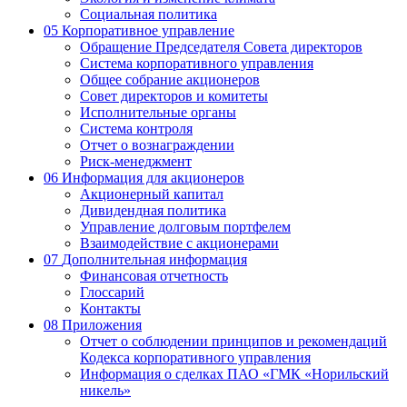
Социальная политика
05
Корпоративное управление
Обращение Председателя Совета директоров
Система корпоративного управления
Общее собрание акционеров
Совет директоров и комитеты
Исполнительные органы
Система контроля
Отчет о вознаграждении
Риск-менеджмент
06
Информация для акционеров
Акционерный капитал
Дивидендная политика
Управление долговым портфелем
Взаимодействие с акционерами
07
Дополнительная информация
Финансовая отчетность
Глоссарий
Контакты
08
Приложения
Отчет о соблюдении принципов и рекомендаций
Кодекса корпоративного управления
Информация о сделках ПАО «ГМК «Норильский
никель»