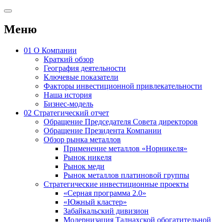
Меню
01
О Компании
Краткий обзор
География деятельности
Ключевые показатели
Факторы инвестиционной привлекательности
Наша история
Бизнес-модель
02
Стратегический отчет
Обращение Председателя Совета директоров
Обращение Президента Компании
Обзор рынка металлов
Применение металлов «Норникеля»
Рынок никеля
Рынок меди
Рынок металлов платиновой группы
Стратегические инвестиционные проекты
«Серная программа 2.0»
«Южный кластер»
Забайкальский дивизион
Модернизация Талнахской обогатительной