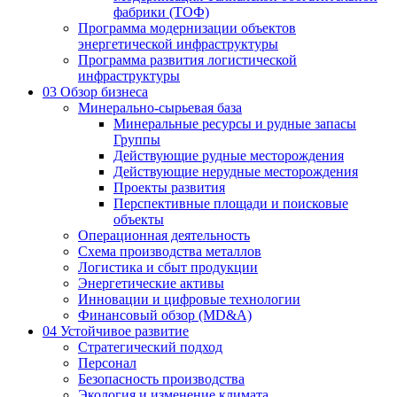
фабрики (ТОФ)
Программа модернизации объектов
энергетической инфраструктуры
Программа развития логистической
инфраструктуры
03
Обзор бизнеса
Минерально-сырьевая база
Минеральные ресурсы и рудные запасы
Группы
Действующие рудные месторождения
Действующие нерудные месторождения
Проекты развития
Перспективные площади и поисковые
объекты
Операционная деятельность
Схема производства металлов
Логистика и сбыт продукции
Энергетические активы
Инновации и цифровые технологии
Финансовый обзор (MD&A)
04
Устойчивое развитие
Стратегический подход
Персонал
Безопасность производства
Экология и изменение климата