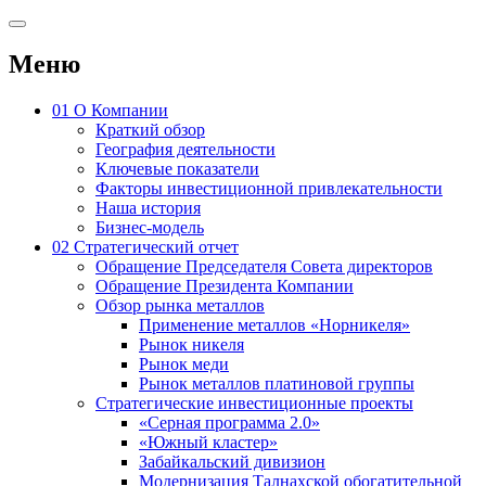
Меню
01
О Компании
Краткий обзор
География деятельности
Ключевые показатели
Факторы инвестиционной привлекательности
Наша история
Бизнес-модель
02
Стратегический отчет
Обращение Председателя Совета директоров
Обращение Президента Компании
Обзор рынка металлов
Применение металлов «Норникеля»
Рынок никеля
Рынок меди
Рынок металлов платиновой группы
Стратегические инвестиционные проекты
«Серная программа 2.0»
«Южный кластер»
Забайкальский дивизион
Модернизация Талнахской обогатительной