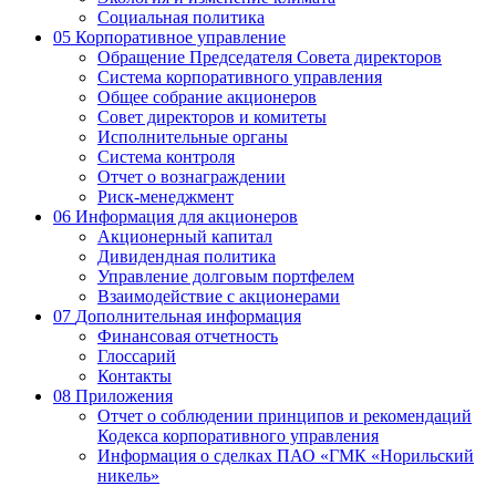
Социальная политика
05
Корпоративное управление
Обращение Председателя Совета директоров
Система корпоративного управления
Общее собрание акционеров
Совет директоров и комитеты
Исполнительные органы
Система контроля
Отчет о вознаграждении
Риск-менеджмент
06
Информация для акционеров
Акционерный капитал
Дивидендная политика
Управление долговым портфелем
Взаимодействие с акционерами
07
Дополнительная информация
Финансовая отчетность
Глоссарий
Контакты
08
Приложения
Отчет о соблюдении принципов и рекомендаций
Кодекса корпоративного управления
Информация о сделках ПАО «ГМК «Норильский
никель»