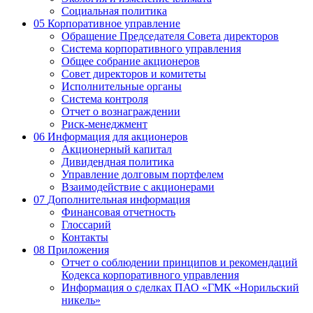
Социальная политика
05
Корпоративное управление
Обращение Председателя Совета директоров
Система корпоративного управления
Общее собрание акционеров
Совет директоров и комитеты
Исполнительные органы
Система контроля
Отчет о вознаграждении
Риск-менеджмент
06
Информация для акционеров
Акционерный капитал
Дивидендная политика
Управление долговым портфелем
Взаимодействие с акционерами
07
Дополнительная информация
Финансовая отчетность
Глоссарий
Контакты
08
Приложения
Отчет о соблюдении принципов и рекомендаций
Кодекса корпоративного управления
Информация о сделках ПАО «ГМК «Норильский
никель»