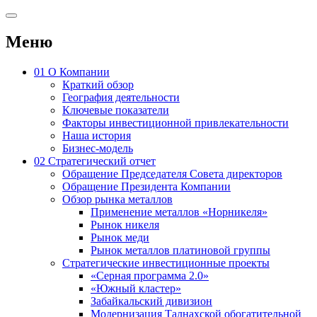
Меню
01
О Компании
Краткий обзор
География деятельности
Ключевые показатели
Факторы инвестиционной привлекательности
Наша история
Бизнес-модель
02
Стратегический отчет
Обращение Председателя Совета директоров
Обращение Президента Компании
Обзор рынка металлов
Применение металлов «Норникеля»
Рынок никеля
Рынок меди
Рынок металлов платиновой группы
Стратегические инвестиционные проекты
«Серная программа 2.0»
«Южный кластер»
Забайкальский дивизион
Модернизация Талнахской обогатительной