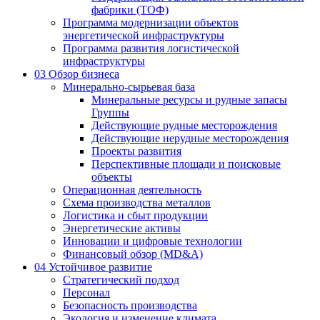
фабрики (ТОФ)
Программа модернизации объектов
энергетической инфраструктуры
Программа развития логистической
инфраструктуры
03
Обзор бизнеса
Минерально-сырьевая база
Минеральные ресурсы и рудные запасы
Группы
Действующие рудные месторождения
Действующие нерудные месторождения
Проекты развития
Перспективные площади и поисковые
объекты
Операционная деятельность
Схема производства металлов
Логистика и сбыт продукции
Энергетические активы
Инновации и цифровые технологии
Финансовый обзор (MD&A)
04
Устойчивое развитие
Стратегический подход
Персонал
Безопасность производства
Экология и изменение климата