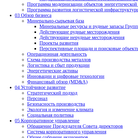
Программа модернизации объектов энергетической
Программа развития логистической инфраструктур
03
Обзор бизнеса
Минерально-сырьевая база
Минеральные ресурсы и рудные запасы Груп
Действующие рудные месторождения
Действующие нерудные месторождения
Проекты развития
Перспективные площади и поисковые объект
Операционная деятельность
Схема производства металлов
Логистика и сбыт продукции
Энергетические активы
Инновации и цифровые технологии
Финансовый обзор (MD&A)
04
Устойчивое развитие
Стратегический подход
Персонал
Безопасность производства
Экология и изменение климата
Социальная политика
05
Корпоративное управление
Обращение Председателя Совета директоров
Система корпоративного управления
Общее собрание акционеров