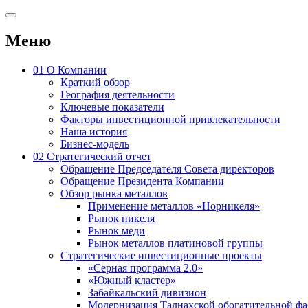
Меню
01
О Компании
Краткий обзор
География деятельности
Ключевые показатели
Факторы инвестиционной привлекательности
Наша история
Бизнес-модель
02
Стратегический отчет
Обращение Председателя Совета директоров
Обращение Президента Компании
Обзор рынка металлов
Применение металлов «Норникеля»
Рынок никеля
Рынок меди
Рынок металлов платиновой группы
Стратегические инвестиционные проекты
«Серная программа 2.0»
«Южный кластер»
Забайкальский дивизион
Модернизация Талнахской обогатительной ф