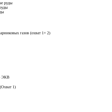
ые руды
руды
уды
рниковых газов (охват 1+ 2)
 ЭКВ
(Охват 1)