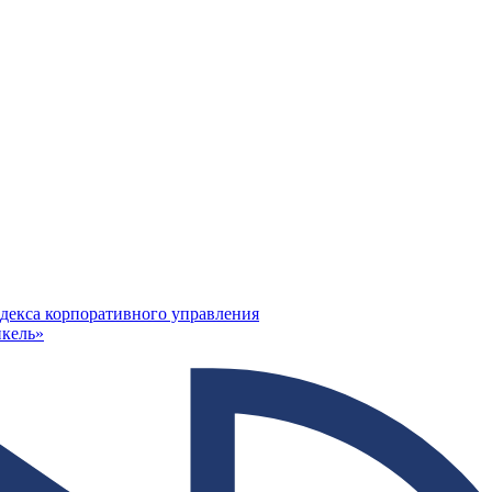
декса корпоративного управления
кель»