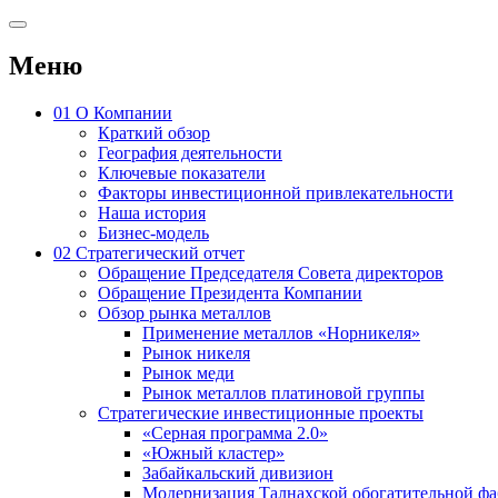
Меню
01
О Компании
Краткий обзор
География деятельности
Ключевые показатели
Факторы инвестиционной привлекательности
Наша история
Бизнес-модель
02
Стратегический отчет
Обращение Председателя Совета директоров
Обращение Президента Компании
Обзор рынка металлов
Применение металлов «Норникеля»
Рынок никеля
Рынок меди
Рынок металлов платиновой группы
Стратегические инвестиционные проекты
«Серная программа 2.0»
«Южный кластер»
Забайкальский дивизион
Модернизация Талнахской обогатительной ф