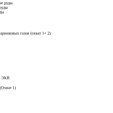
ые руды
руды
уды
рниковых газов (охват 1+ 2)
 ЭКВ
(Охват 1)