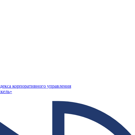
декса корпоративного управления
кель»