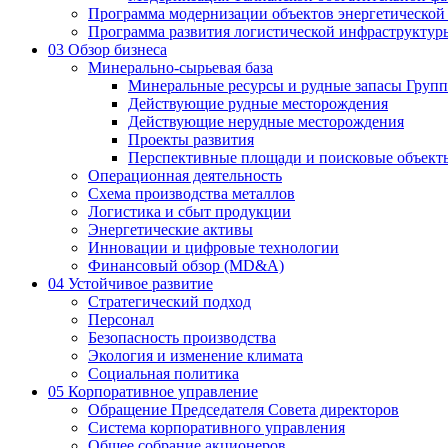
Программа модернизации объектов энергетической
Программа развития логистической инфраструктур
03
Обзор бизнеса
Минерально-сырьевая база
Минеральные ресурсы и рудные запасы Груп
Действующие рудные месторождения
Действующие нерудные месторождения
Проекты развития
Перспективные площади и поисковые объект
Операционная деятельность
Схема производства металлов
Логистика и сбыт продукции
Энергетические активы
Инновации и цифровые технологии
Финансовый обзор (MD&A)
04
Устойчивое развитие
Стратегический подход
Персонал
Безопасность производства
Экология и изменение климата
Социальная политика
05
Корпоративное управление
Обращение Председателя Совета директоров
Система корпоративного управления
Общее собрание акционеров