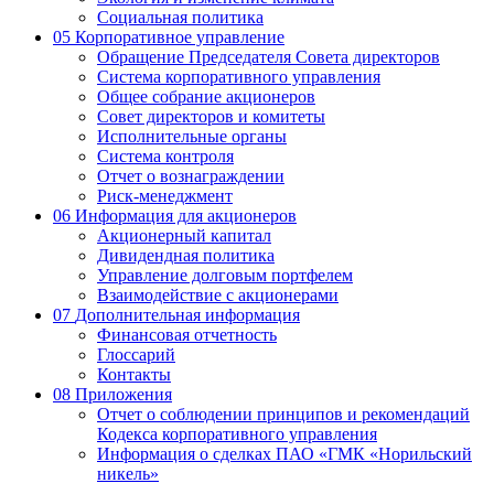
Социальная политика
05
Корпоративное управление
Обращение Председателя Совета директоров
Система корпоративного управления
Общее собрание акционеров
Совет директоров и комитеты
Исполнительные органы
Система контроля
Отчет о вознаграждении
Риск-менеджмент
06
Информация для акционеров
Акционерный капитал
Дивидендная политика
Управление долговым портфелем
Взаимодействие с акционерами
07
Дополнительная информация
Финансовая отчетность
Глоссарий
Контакты
08
Приложения
Отчет о соблюдении принципов и рекомендаций
Кодекса корпоративного управления
Информация о сделках ПАО «ГМК «Норильский
никель»