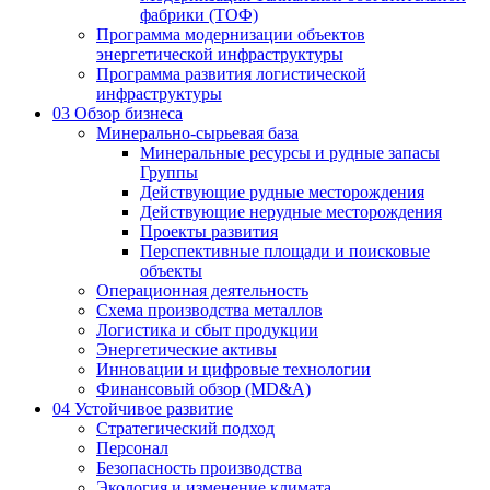
фабрики (ТОФ)
Программа модернизации объектов
энергетической инфраструктуры
Программа развития логистической
инфраструктуры
03
Обзор бизнеса
Минерально-сырьевая база
Минеральные ресурсы и рудные запасы
Группы
Действующие рудные месторождения
Действующие нерудные месторождения
Проекты развития
Перспективные площади и поисковые
объекты
Операционная деятельность
Схема производства металлов
Логистика и сбыт продукции
Энергетические активы
Инновации и цифровые технологии
Финансовый обзор (MD&A)
04
Устойчивое развитие
Стратегический подход
Персонал
Безопасность производства
Экология и изменение климата