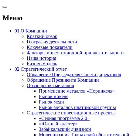
Меню
01
О Компании
Краткий обзор
География деятельности
Ключевые показатели
Факторы инвестиционной привлекательности
Наша история
Бизнес-модель
02
Стратегический отчет
Обращение Председателя Совета директоров
Обращение Президента Компании
Обзор рынка металлов
Применение металлов «Норникеля»
Рынок никеля
Рынок меди
Рынок металлов платиновой группы
Стратегические инвестиционные проекты
«Серная программа 2.0»
«Южный кластер»
Забайкальский дивизион
Модернизация Талнахской обогатительной