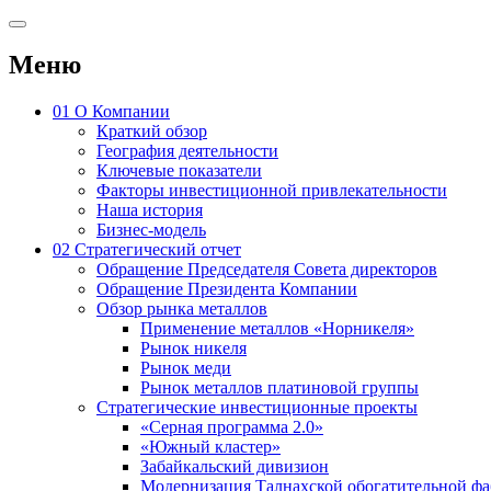
Меню
01
О Компании
Краткий обзор
География деятельности
Ключевые показатели
Факторы инвестиционной привлекательности
Наша история
Бизнес-модель
02
Стратегический отчет
Обращение Председателя Совета директоров
Обращение Президента Компании
Обзор рынка металлов
Применение металлов «Норникеля»
Рынок никеля
Рынок меди
Рынок металлов платиновой группы
Стратегические инвестиционные проекты
«Серная программа 2.0»
«Южный кластер»
Забайкальский дивизион
Модернизация Талнахской обогатительной ф