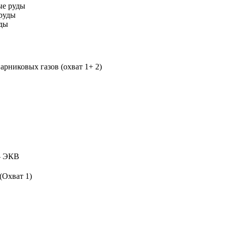
ые руды
руды
уды
рниковых газов (охват 1+ 2)
 ЭКВ
(Охват 1)