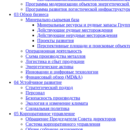
Программа модернизации объектов энергетической
Программа развития логистической инфраструктур
03
Обзор бизнеса
Минерально-сырьевая база
Минеральные ресурсы и рудные запасы Груп
Действующие рудные месторождения
Действующие нерудные месторождения
Проекты развития
Перспективные площади и поисковые объект
Операционная деятельность
Схема производства металлов
Логистика и сбыт продукции
Энергетические активы
Инновации и цифровые технологии
Финансовый обзор (MD&A)
04
Устойчивое развитие
Стратегический подход
Персонал
Безопасность производства
Экология и изменение климата
Социальная политика
05
Корпоративное управление
Обращение Председателя Совета директоров
Система корпоративного управления
Общее собрание акционеров