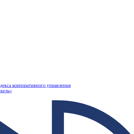
декса корпоративного управления
кель»