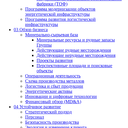
фабрики (ТОФ)
Программа модернизации объектов
энергетической инфраструктуры
Программа развития логистической
инфраструктуры
03
Обзор бизнеса
Минерально-сырьевая база
Минеральные ресурсы и рудные запасы
Группы
Действующие рудные месторождения
Действующие нерудные месторождения
Проекты развития
Перспективные площади и поисковые
объекты
Операционная деятельность
Схема производства металлов
Логистика и сбыт продукции
Энергетические активы
Инновации и цифровые технологии
Финансовый обзор (MD&A)
04
Устойчивое развитие
Стратегический подход
Персонал
Безопасность производства
Экология и изменение климата