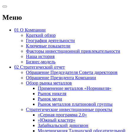
Меню
01
О Компании
Краткий обзор
География деятельности
Ключевые показатели
Факторы инвестиционной привлекательности
Наша история
Бизнес-модель
02
Стратегический отчет
Обращение Председателя Совета директоров
Обращение Президента Компании
Обзор рынка металлов
Применение металлов «Норникеля»
Рынок никеля
Рынок меди
Рынок металлов платиновой группы
Стратегические инвестиционные проекты
«Серная программа 2.0»
«Южный кластер»
Забайкальский дивизион
Модернизация Талнахской обогатительной