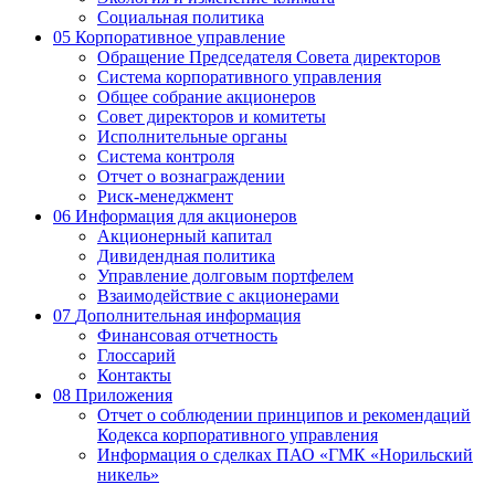
Социальная политика
05
Корпоративное управление
Обращение Председателя Совета директоров
Система корпоративного управления
Общее собрание акционеров
Совет директоров и комитеты
Исполнительные органы
Система контроля
Отчет о вознаграждении
Риск-менеджмент
06
Информация для акционеров
Акционерный капитал
Дивидендная политика
Управление долговым портфелем
Взаимодействие с акционерами
07
Дополнительная информация
Финансовая отчетность
Глоссарий
Контакты
08
Приложения
Отчет о соблюдении принципов и рекомендаций
Кодекса корпоративного управления
Информация о сделках ПАО «ГМК «Норильский
никель»