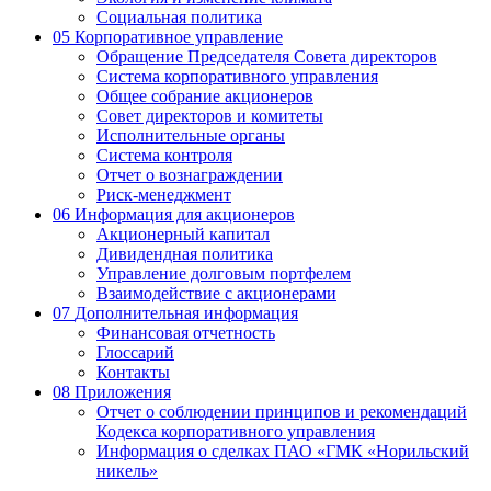
Социальная политика
05
Корпоративное управление
Обращение Председателя Совета директоров
Система корпоративного управления
Общее собрание акционеров
Совет директоров и комитеты
Исполнительные органы
Система контроля
Отчет о вознаграждении
Риск-менеджмент
06
Информация для акционеров
Акционерный капитал
Дивидендная политика
Управление долговым портфелем
Взаимодействие с акционерами
07
Дополнительная информация
Финансовая отчетность
Глоссарий
Контакты
08
Приложения
Отчет о соблюдении принципов и рекомендаций
Кодекса корпоративного управления
Информация о сделках ПАО «ГМК «Норильский
никель»