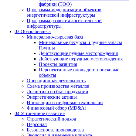
фабрики (ТОФ)
Программа модернизации объектов
энергетической инфраструктуры
Программа развития логистической
инфраструктуры
03
Обзор бизнеса
Минерально-сырьевая база
Минеральные ресурсы и рудные запасы
Группы
Действующие рудные месторождения
Действующие нерудные месторождения
Проекты развития
Перспективные площади и поисковые
объекты
Операционная деятельность
Схема производства металлов
Логистика и сбыт продукции
Энергетические активы
Инновации и цифровые технологии
Финансовый обзор (MD&A)
04
Устойчивое развитие
Стратегический подход
Персонал
Безопасность производства
Экология и изменение климата