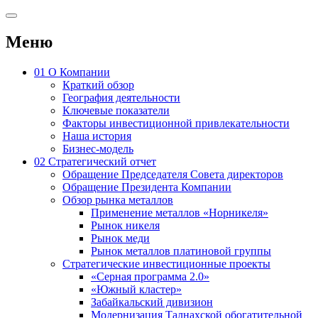
Меню
01
О Компании
Краткий обзор
География деятельности
Ключевые показатели
Факторы инвестиционной привлекательности
Наша история
Бизнес-модель
02
Стратегический отчет
Обращение Председателя Совета директоров
Обращение Президента Компании
Обзор рынка металлов
Применение металлов «Норникеля»
Рынок никеля
Рынок меди
Рынок металлов платиновой группы
Стратегические инвестиционные проекты
«Серная программа 2.0»
«Южный кластер»
Забайкальский дивизион
Модернизация Талнахской обогатительной