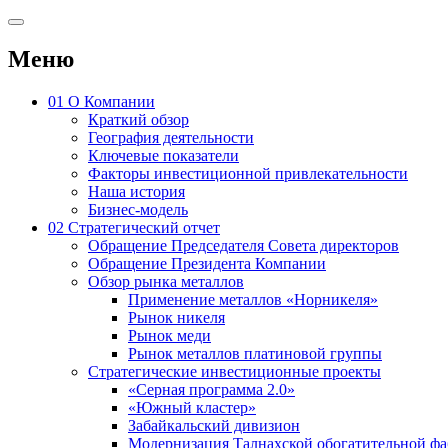
Меню
01
О Компании
Краткий обзор
География деятельности
Ключевые показатели
Факторы инвестиционной привлекательности
Наша история
Бизнес-модель
02
Стратегический отчет
Обращение Председателя Совета директоров
Обращение Президента Компании
Обзор рынка металлов
Применение металлов «Норникеля»
Рынок никеля
Рынок меди
Рынок металлов платиновой группы
Стратегические инвестиционные проекты
«Серная программа 2.0»
«Южный кластер»
Забайкальский дивизион
Модернизация Талнахской обогатительной ф