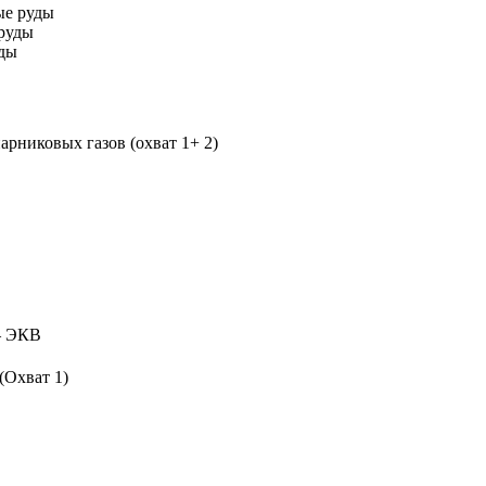
ые руды
руды
уды
рниковых газов (охват 1+ 2)
 ЭКВ
(Охват 1)