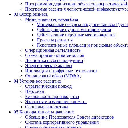
Программа модернизации объектов энергетической
Программа развития логистической инфраструктур
03
Обзор бизнеса
Минерально-сырьевая база
Минеральные ресурсы и рудные запасы Груп
Действующие рудные месторождения
Действующие нерудные месторождения
Проекты развития
Перспективные площади и поисковые объект
Операционная деятельность
Схема производства металлов
Логистика и сбыт продукции
Энергетические активы
Инновации и цифровые технологии
Финансовый обзор (MD&A)
04
Устойчивое развитие
Стратегический подход
Персонал
Безопасность производства
Экология и изменение климата
Социальная политика
05
Корпоративное управление
Обращение Председателя Совета директоров
Система корпоративного управления
Общее собрание акционеров