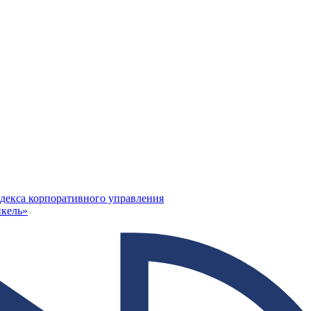
декса корпоративного управления
кель»