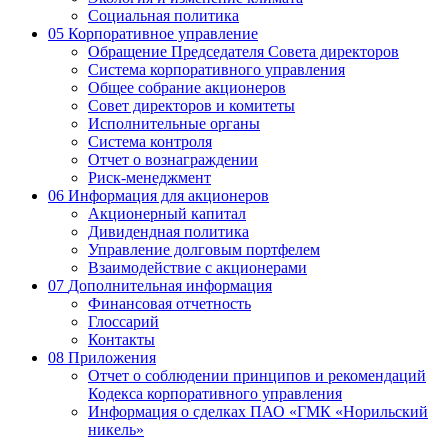
Социальная политика
05
Корпоративное управление
Обращение Председателя Совета директоров
Система корпоративного управления
Общее собрание акционеров
Совет директоров и комитеты
Исполнительные органы
Система контроля
Отчет о вознаграждении
Риск-менеджмент
06
Информация для акционеров
Акционерный капитал
Дивидендная политика
Управление долговым портфелем
Взаимодействие с акционерами
07
Дополнительная информация
Финансовая отчетность
Глоссарий
Контакты
08
Приложения
Отчет о соблюдении принципов и рекомендаций
Кодекса корпоративного управления
Информация о сделках ПАО «ГМК «Норильский
никель»