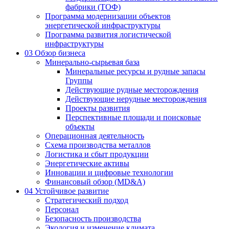
фабрики (ТОФ)
Программа модернизации объектов
энергетической инфраструктуры
Программа развития логистической
инфраструктуры
03
Обзор бизнеса
Минерально-сырьевая база
Минеральные ресурсы и рудные запасы
Группы
Действующие рудные месторождения
Действующие нерудные месторождения
Проекты развития
Перспективные площади и поисковые
объекты
Операционная деятельность
Схема производства металлов
Логистика и сбыт продукции
Энергетические активы
Инновации и цифровые технологии
Финансовый обзор (MD&A)
04
Устойчивое развитие
Стратегический подход
Персонал
Безопасность производства
Экология и изменение климата