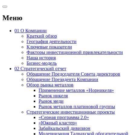
Меню
01
О Компании
Краткий обзор
География деятельности
Ключевые показатели
Факторы инвестиционной привлекательности
Наша история
Бизнес-модель
02
Стратегический отчет
Обращение Председателя Совета директоров
Обращение Президента Компании
Обзор рынка металлов
Применение металлов «Норникеля»
Рынок никеля
Рынок меди
Рынок металлов платиновой группы
Стратегические инвестиционные проекты
«Серная программа 2.0»
«Южный кластер»
Забайкальский дивизион
Модернизация Талнахской обогатительной