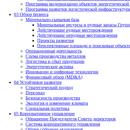
Программа модернизации объектов энергетической
Программа развития логистической инфраструктур
03
Обзор бизнеса
Минерально-сырьевая база
Минеральные ресурсы и рудные запасы Груп
Действующие рудные месторождения
Действующие нерудные месторождения
Проекты развития
Перспективные площади и поисковые объект
Операционная деятельность
Схема производства металлов
Логистика и сбыт продукции
Энергетические активы
Инновации и цифровые технологии
Финансовый обзор (MD&A)
04
Устойчивое развитие
Стратегический подход
Персонал
Безопасность производства
Экология и изменение климата
Социальная политика
05
Корпоративное управление
Обращение Председателя Совета директоров
Система корпоративного управления
Общее собрание акционеров