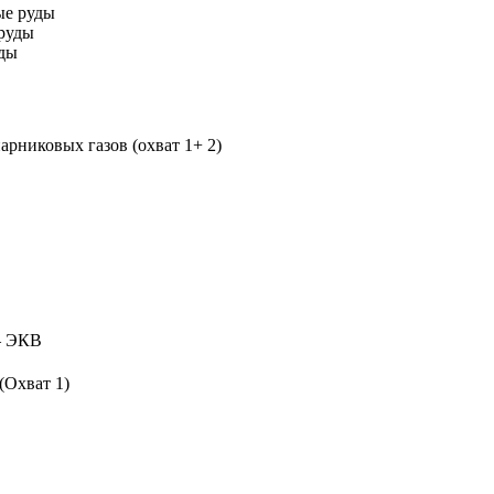
ые руды
руды
уды
рниковых газов (охват 1+ 2)
 ЭКВ
(Охват 1)