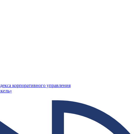
декса корпоративного управления
кель»