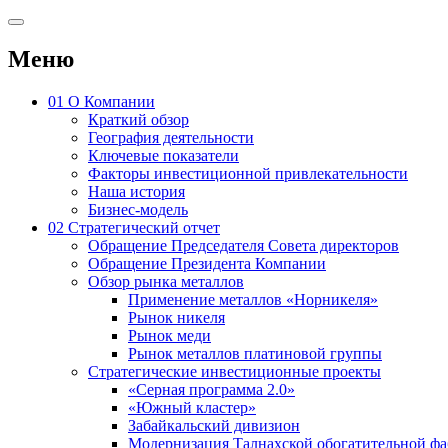
Меню
01
О Компании
Краткий обзор
География деятельности
Ключевые показатели
Факторы инвестиционной привлекательности
Наша история
Бизнес-модель
02
Стратегический отчет
Обращение Председателя Совета директоров
Обращение Президента Компании
Обзор рынка металлов
Применение металлов «Норникеля»
Рынок никеля
Рынок меди
Рынок металлов платиновой группы
Стратегические инвестиционные проекты
«Серная программа 2.0»
«Южный кластер»
Забайкальский дивизион
Модернизация Талнахской обогатительной ф