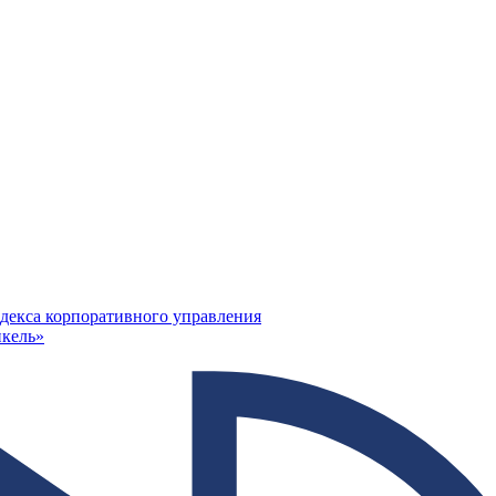
декса корпоративного управления
кель»