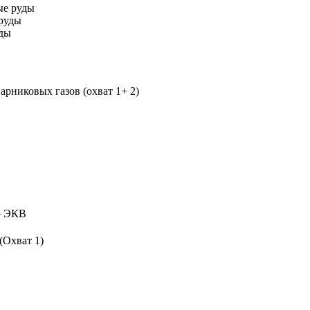
ые руды
руды
уды
рниковых газов (охват 1+ 2)
 ЭКВ
(Охват 1)