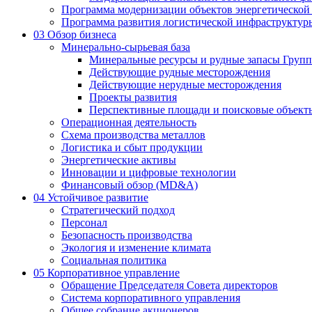
Программа модернизации объектов энергетической
Программа развития логистической инфраструктур
03
Обзор бизнеса
Минерально-сырьевая база
Минеральные ресурсы и рудные запасы Груп
Действующие рудные месторождения
Действующие нерудные месторождения
Проекты развития
Перспективные площади и поисковые объект
Операционная деятельность
Схема производства металлов
Логистика и сбыт продукции
Энергетические активы
Инновации и цифровые технологии
Финансовый обзор (MD&A)
04
Устойчивое развитие
Стратегический подход
Персонал
Безопасность производства
Экология и изменение климата
Социальная политика
05
Корпоративное управление
Обращение Председателя Совета директоров
Система корпоративного управления
Общее собрание акционеров