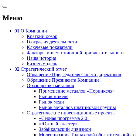
Меню
01
О Компании
Краткий обзор
География деятельности
Ключевые показатели
Факторы инвестиционной привлекательности
Наша история
Бизнес-модель
02
Стратегический отчет
Обращение Председателя Совета директоров
Обращение Президента Компании
Обзор рынка металлов
Применение металлов «Норникеля»
Рынок никеля
Рынок меди
Рынок металлов платиновой группы
Стратегические инвестиционные проекты
«Серная программа 2.0»
«Южный кластер»
Забайкальский дивизион
Модернизация Талнахской обогатительной ф