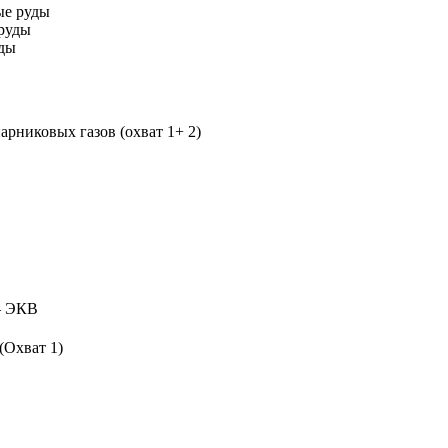
ые руды
руды
уды
рниковых газов (охват 1+ 2)
 ЭКВ
(Охват 1)