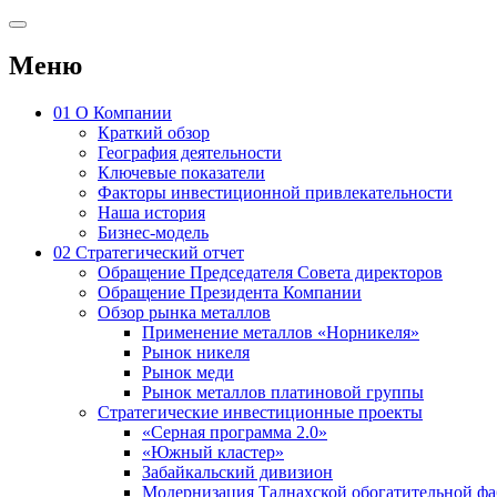
Меню
01
О Компании
Краткий обзор
География деятельности
Ключевые показатели
Факторы инвестиционной привлекательности
Наша история
Бизнес-модель
02
Стратегический отчет
Обращение Председателя Совета директоров
Обращение Президента Компании
Обзор рынка металлов
Применение металлов «Норникеля»
Рынок никеля
Рынок меди
Рынок металлов платиновой группы
Стратегические инвестиционные проекты
«Серная программа 2.0»
«Южный кластер»
Забайкальский дивизион
Модернизация Талнахской обогатительной ф