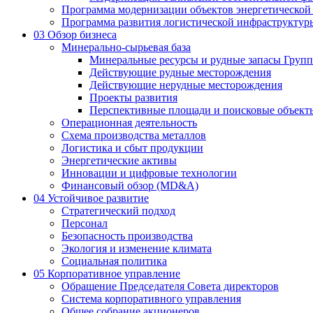
Программа модернизации объектов энергетической
Программа развития логистической инфраструктур
03
Обзор бизнеса
Минерально-сырьевая база
Минеральные ресурсы и рудные запасы Груп
Действующие рудные месторождения
Действующие нерудные месторождения
Проекты развития
Перспективные площади и поисковые объект
Операционная деятельность
Схема производства металлов
Логистика и сбыт продукции
Энергетические активы
Инновации и цифровые технологии
Финансовый обзор (MD&A)
04
Устойчивое развитие
Стратегический подход
Персонал
Безопасность производства
Экология и изменение климата
Социальная политика
05
Корпоративное управление
Обращение Председателя Совета директоров
Система корпоративного управления
Общее собрание акционеров