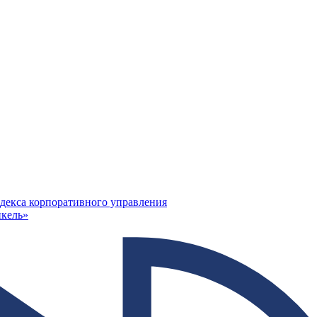
декса корпоративного управления
кель»