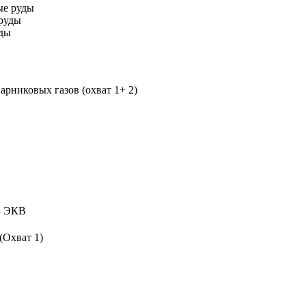
ые руды
руды
уды
рниковых газов (охват 1+ 2)
 ЭКВ
(Охват 1)