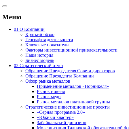
Меню
01
О Компании
Краткий обзор
География деятельности
Ключевые показатели
Факторы инвестиционной привлекательности
Наша история
Бизнес-модель
02
Стратегический отчет
Обращение Председателя Совета директоров
Обращение Президента Компании
Обзор рынка металлов
Применение металлов «Норникеля»
Рынок никеля
Рынок меди
Рынок металлов платиновой группы
Стратегические инвестиционные проекты
«Серная программа 2.0»
«Южный кластер»
Забайкальский дивизион
Модернизация Талнахской обогатительной ф