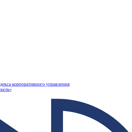
декса корпоративного управления
кель»