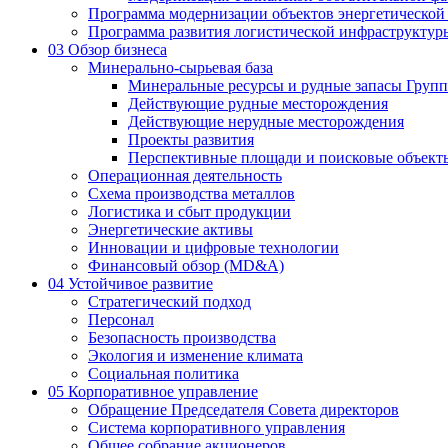
Программа модернизации объектов энергетической
Программа развития логистической инфраструктур
03
Обзор бизнеса
Минерально-сырьевая база
Минеральные ресурсы и рудные запасы Груп
Действующие рудные месторождения
Действующие нерудные месторождения
Проекты развития
Перспективные площади и поисковые объект
Операционная деятельность
Схема производства металлов
Логистика и сбыт продукции
Энергетические активы
Инновации и цифровые технологии
Финансовый обзор (MD&A)
04
Устойчивое развитие
Стратегический подход
Персонал
Безопасность производства
Экология и изменение климата
Социальная политика
05
Корпоративное управление
Обращение Председателя Совета директоров
Система корпоративного управления
Общее собрание акционеров