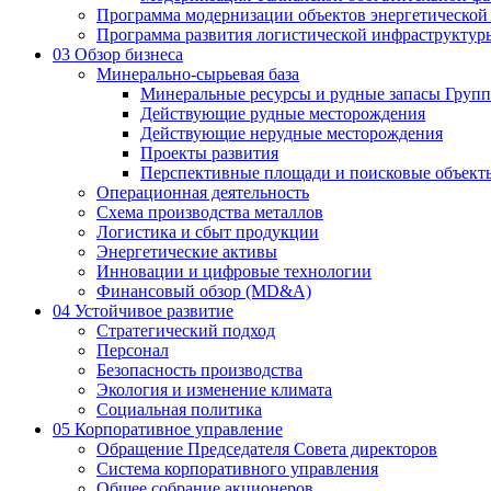
Программа модернизации объектов энергетической
Программа развития логистической инфраструктур
03
Обзор бизнеса
Минерально-сырьевая база
Минеральные ресурсы и рудные запасы Груп
Действующие рудные месторождения
Действующие нерудные месторождения
Проекты развития
Перспективные площади и поисковые объект
Операционная деятельность
Схема производства металлов
Логистика и сбыт продукции
Энергетические активы
Инновации и цифровые технологии
Финансовый обзор (MD&A)
04
Устойчивое развитие
Стратегический подход
Персонал
Безопасность производства
Экология и изменение климата
Социальная политика
05
Корпоративное управление
Обращение Председателя Совета директоров
Система корпоративного управления
Общее собрание акционеров