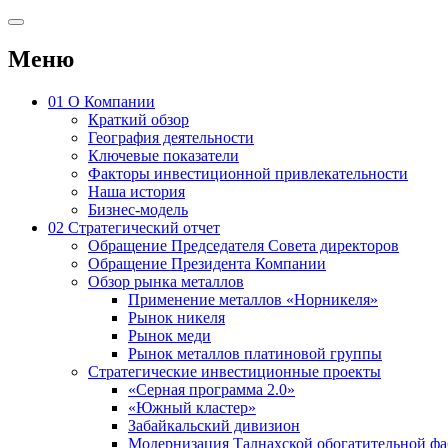
Меню
01
О Компании
Краткий обзор
География деятельности
Ключевые показатели
Факторы инвестиционной привлекательности
Наша история
Бизнес-модель
02
Стратегический отчет
Обращение Председателя Совета директоров
Обращение Президента Компании
Обзор рынка металлов
Применение металлов «Норникеля»
Рынок никеля
Рынок меди
Рынок металлов платиновой группы
Стратегические инвестиционные проекты
«Серная программа 2.0»
«Южный кластер»
Забайкальский дивизион
Модернизация Талнахской обогатительной ф