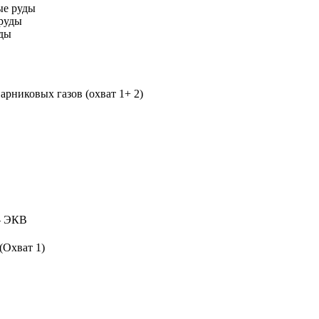
ые руды
руды
уды
рниковых газов (охват 1+ 2)
 ЭКВ
(Охват 1)