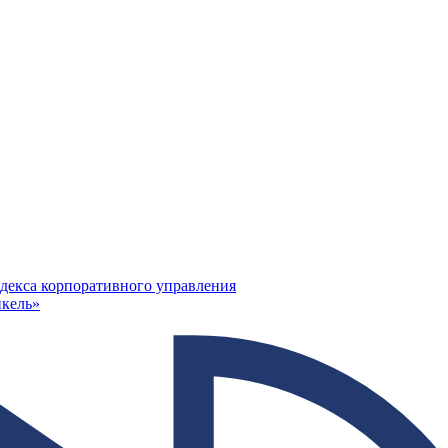
декса корпоративного управления
кель»