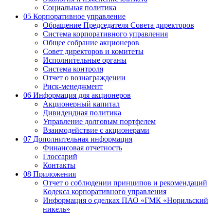
Социальная политика
05
Корпоративное управление
Обращение Председателя Совета директоров
Система корпоративного управления
Общее собрание акционеров
Совет директоров и комитеты
Исполнительные органы
Система контроля
Отчет о вознаграждении
Риск-менеджмент
06
Информация для акционеров
Акционерный капитал
Дивидендная политика
Управление долговым портфелем
Взаимодействие с акционерами
07
Дополнительная информация
Финансовая отчетность
Глоссарий
Контакты
08
Приложения
Отчет о соблюдении принципов и рекомендаций
Кодекса корпоративного управления
Информация о сделках ПАО «ГМК «Норильский
никель»