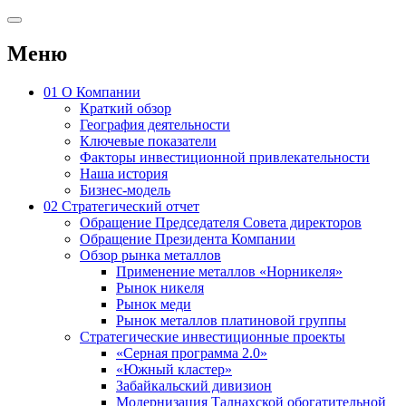
Меню
01
О Компании
Краткий обзор
География деятельности
Ключевые показатели
Факторы инвестиционной привлекательности
Наша история
Бизнес-модель
02
Стратегический отчет
Обращение Председателя Совета директоров
Обращение Президента Компании
Обзор рынка металлов
Применение металлов «Норникеля»
Рынок никеля
Рынок меди
Рынок металлов платиновой группы
Стратегические инвестиционные проекты
«Серная программа 2.0»
«Южный кластер»
Забайкальский дивизион
Модернизация Талнахской обогатительной