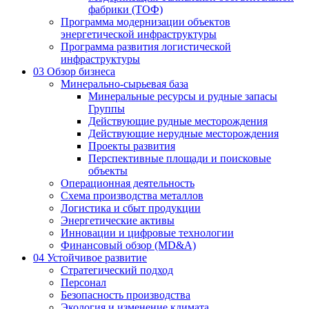
фабрики (ТОФ)
Программа модернизации объектов
энергетической инфраструктуры
Программа развития логистической
инфраструктуры
03
Обзор бизнеса
Минерально-сырьевая база
Минеральные ресурсы и рудные запасы
Группы
Действующие рудные месторождения
Действующие нерудные месторождения
Проекты развития
Перспективные площади и поисковые
объекты
Операционная деятельность
Схема производства металлов
Логистика и сбыт продукции
Энергетические активы
Инновации и цифровые технологии
Финансовый обзор (MD&A)
04
Устойчивое развитие
Стратегический подход
Персонал
Безопасность производства
Экология и изменение климата