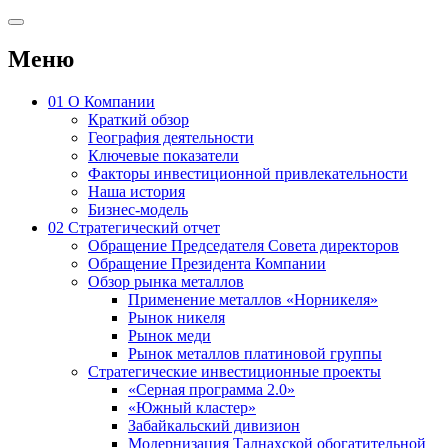
Меню
01
О Компании
Краткий обзор
География деятельности
Ключевые показатели
Факторы инвестиционной привлекательности
Наша история
Бизнес-модель
02
Стратегический отчет
Обращение Председателя Совета директоров
Обращение Президента Компании
Обзор рынка металлов
Применение металлов «Норникеля»
Рынок никеля
Рынок меди
Рынок металлов платиновой группы
Стратегические инвестиционные проекты
«Серная программа 2.0»
«Южный кластер»
Забайкальский дивизион
Модернизация Талнахской обогатительной