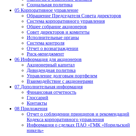
Социальная политика
05
Корпоративное управление
Обращение Председателя Совета директоров
Система корпоративного управления
Общее собрание акционеров
Совет директоров и комитеты
Исполнительные органы
Система контроля
Отчет о вознаграждении
Риск-менеджмент
06
Информация для акционеров
Акционерный капитал
Дивидендная политика
Управление долговым портфелем
Взаимодействие с акционерами
07
Дополнительная информация
Финансовая отчетность
Глоссарий
Контакты
08
Приложения
Отчет о соблюдении принципов и рекомендаций
Кодекса корпоративного управления
Информация о сделках ПАО «ГМК «Норильский
никель»