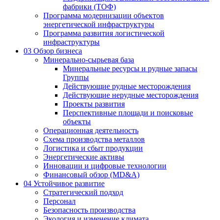
фабрики (ТОФ)
Программа модернизации объектов
энергетической инфраструктуры
Программа развития логистической
инфраструктуры
03
Обзор бизнеса
Минерально-сырьевая база
Минеральные ресурсы и рудные запасы
Группы
Действующие рудные месторождения
Действующие нерудные месторождения
Проекты развития
Перспективные площади и поисковые
объекты
Операционная деятельность
Схема производства металлов
Логистика и сбыт продукции
Энергетические активы
Инновации и цифровые технологии
Финансовый обзор (MD&A)
04
Устойчивое развитие
Стратегический подход
Персонал
Безопасность производства
Экология и изменение климата