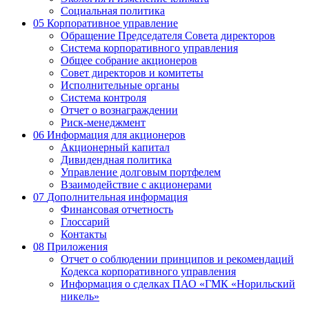
Социальная политика
05
Корпоративное управление
Обращение Председателя Совета директоров
Система корпоративного управления
Общее собрание акционеров
Совет директоров и комитеты
Исполнительные органы
Система контроля
Отчет о вознаграждении
Риск-менеджмент
06
Информация для акционеров
Акционерный капитал
Дивидендная политика
Управление долговым портфелем
Взаимодействие с акционерами
07
Дополнительная информация
Финансовая отчетность
Глоссарий
Контакты
08
Приложения
Отчет о соблюдении принципов и рекомендаций
Кодекса корпоративного управления
Информация о сделках ПАО «ГМК «Норильский
никель»