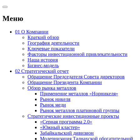
Меню
01
О Компании
Краткий обзор
География деятельности
Ключевые показатели
Факторы инвестиционной привлекательности
Наша история
Бизнес-модель
02
Стратегический отчет
Обращение Председателя Совета директоров
Обращение Президента Компании
Обзор рынка металлов
Применение металлов «Норникеля»
Рынок никеля
Рынок меди
Рынок металлов платиновой группы
Стратегические инвестиционные проекты
«Серная программа 2.0»
«Южный кластер»
Забайкальский дивизион
Модернизация Талнахской обогатительной