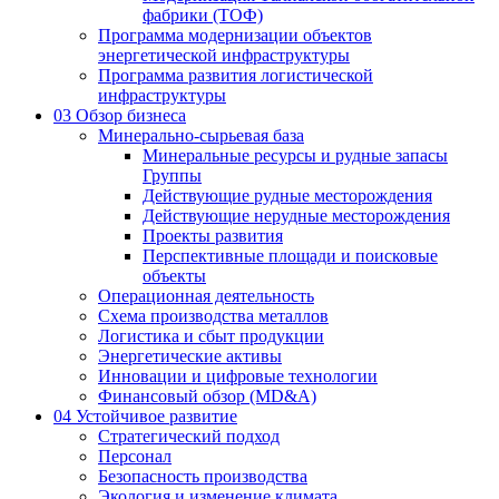
фабрики (ТОФ)
Программа модернизации объектов
энергетической инфраструктуры
Программа развития логистической
инфраструктуры
03
Обзор бизнеса
Минерально-сырьевая база
Минеральные ресурсы и рудные запасы
Группы
Действующие рудные месторождения
Действующие нерудные месторождения
Проекты развития
Перспективные площади и поисковые
объекты
Операционная деятельность
Схема производства металлов
Логистика и сбыт продукции
Энергетические активы
Инновации и цифровые технологии
Финансовый обзор (MD&A)
04
Устойчивое развитие
Стратегический подход
Персонал
Безопасность производства
Экология и изменение климата