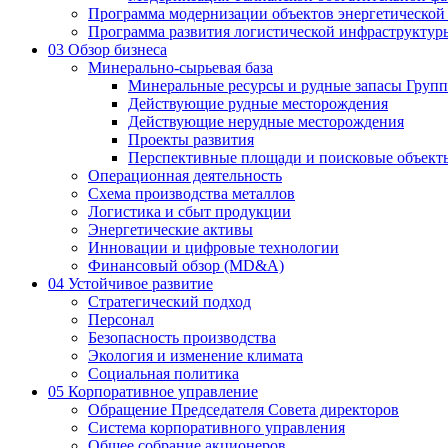
Программа модернизации объектов энергетической
Программа развития логистической инфраструктур
03
Обзор бизнеса
Минерально-сырьевая база
Минеральные ресурсы и рудные запасы Груп
Действующие рудные месторождения
Действующие нерудные месторождения
Проекты развития
Перспективные площади и поисковые объект
Операционная деятельность
Схема производства металлов
Логистика и сбыт продукции
Энергетические активы
Инновации и цифровые технологии
Финансовый обзор (MD&A)
04
Устойчивое развитие
Стратегический подход
Персонал
Безопасность производства
Экология и изменение климата
Социальная политика
05
Корпоративное управление
Обращение Председателя Совета директоров
Система корпоративного управления
Общее собрание акционеров