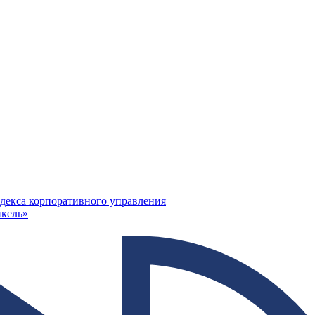
декса корпоративного управления
кель»