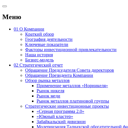
Меню
01
О Компании
Краткий обзор
География деятельности
Ключевые показатели
Факторы инвестиционной привлекательности
Наша история
Бизнес-модель
02
Стратегический отчет
Обращение Председателя Совета директоров
Обращение Президента Компании
Обзор рынка металлов
Применение металлов «Норникеля»
Рынок никеля
Рынок меди
Рынок металлов платиновой группы
Стратегические инвестиционные проекты
«Серная программа 2.0»
«Южный кластер»
Забайкальский дивизион
Модернизация Талнахской обогатительной ф