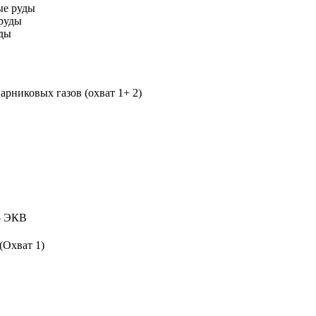
ые руды
руды
уды
рниковых газов (охват 1+ 2)
 ЭКВ
(Охват 1)