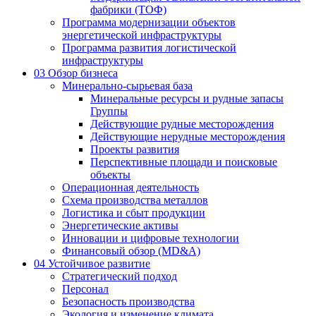
фабрики (ТОФ)
Программа модернизации объектов
энергетической инфраструктуры
Программа развития логистической
инфраструктуры
03
Обзор бизнеса
Минерально-сырьевая база
Минеральные ресурсы и рудные запасы
Группы
Действующие рудные месторождения
Действующие нерудные месторождения
Проекты развития
Перспективные площади и поисковые
объекты
Операционная деятельность
Схема производства металлов
Логистика и сбыт продукции
Энергетические активы
Инновации и цифровые технологии
Финансовый обзор (MD&A)
04
Устойчивое развитие
Стратегический подход
Персонал
Безопасность производства
Экология и изменение климата