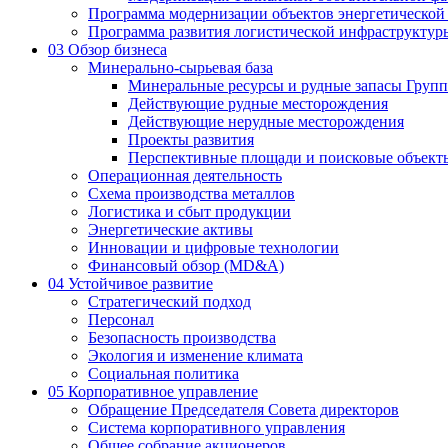
Программа модернизации объектов энергетической
Программа развития логистической инфраструктур
03
Обзор бизнеса
Минерально-сырьевая база
Минеральные ресурсы и рудные запасы Груп
Действующие рудные месторождения
Действующие нерудные месторождения
Проекты развития
Перспективные площади и поисковые объект
Операционная деятельность
Схема производства металлов
Логистика и сбыт продукции
Энергетические активы
Инновации и цифровые технологии
Финансовый обзор (MD&A)
04
Устойчивое развитие
Стратегический подход
Персонал
Безопасность производства
Экология и изменение климата
Социальная политика
05
Корпоративное управление
Обращение Председателя Совета директоров
Система корпоративного управления
Общее собрание акционеров