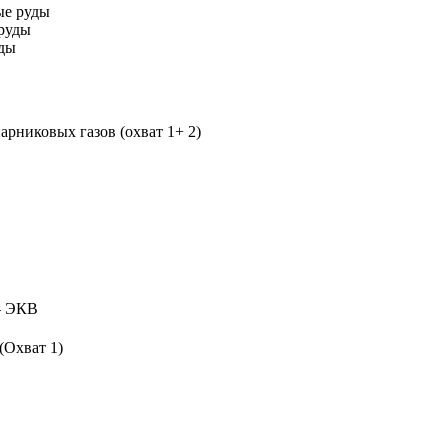
ые руды
руды
уды
рниковых газов (охват 1+ 2)
 ЭКВ
(Охват 1)