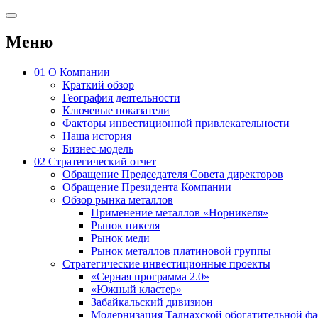
Меню
01
О Компании
Краткий обзор
География деятельности
Ключевые показатели
Факторы инвестиционной привлекательности
Наша история
Бизнес-модель
02
Стратегический отчет
Обращение Председателя Совета директоров
Обращение Президента Компании
Обзор рынка металлов
Применение металлов «Норникеля»
Рынок никеля
Рынок меди
Рынок металлов платиновой группы
Стратегические инвестиционные проекты
«Серная программа 2.0»
«Южный кластер»
Забайкальский дивизион
Модернизация Талнахской обогатительной ф