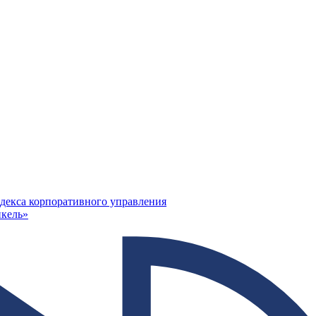
декса корпоративного управления
кель»