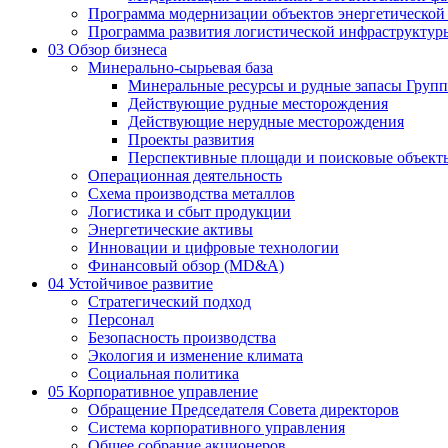
Программа модернизации объектов энергетической
Программа развития логистической инфраструктур
03
Обзор бизнеса
Минерально-сырьевая база
Минеральные ресурсы и рудные запасы Груп
Действующие рудные месторождения
Действующие нерудные месторождения
Проекты развития
Перспективные площади и поисковые объект
Операционная деятельность
Схема производства металлов
Логистика и сбыт продукции
Энергетические активы
Инновации и цифровые технологии
Финансовый обзор (MD&A)
04
Устойчивое развитие
Стратегический подход
Персонал
Безопасность производства
Экология и изменение климата
Социальная политика
05
Корпоративное управление
Обращение Председателя Совета директоров
Система корпоративного управления
Общее собрание акционеров