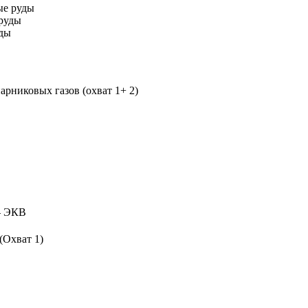
ые руды
руды
уды
рниковых газов (охват 1+ 2)
 ЭКВ
(Охват 1)