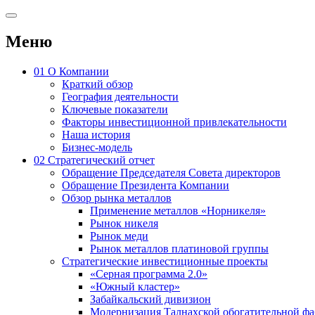
Меню
01
О Компании
Краткий обзор
География деятельности
Ключевые показатели
Факторы инвестиционной привлекательности
Наша история
Бизнес-модель
02
Стратегический отчет
Обращение Председателя Совета директоров
Обращение Президента Компании
Обзор рынка металлов
Применение металлов «Норникеля»
Рынок никеля
Рынок меди
Рынок металлов платиновой группы
Стратегические инвестиционные проекты
«Серная программа 2.0»
«Южный кластер»
Забайкальский дивизион
Модернизация Талнахской обогатительной ф