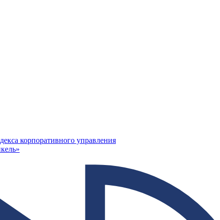
декса корпоративного управления
кель»