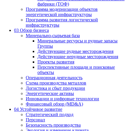
фабрики (ТОФ)
Программа модернизации объектов
энергетической инфраструктуры
Программа развития логистической
инфраструктуры
03
Обзор бизнеса
Минерально-сырьевая база
Минеральные ресурсы и рудные запасы
Группы
Действующие рудные месторождения
Действующие нерудные месторождения
Проекты развития
Перспективные площади и поисковые
объекты
Операционная деятельность
Схема производства металлов
Логистика и сбыт продукции
Энергетические активы
Инновации и цифровые технологии
Финансовый обзор (MD&A)
04
Устойчивое развитие
Стратегический подход
Персонал
Безопасность производства
Экология и изменение климата