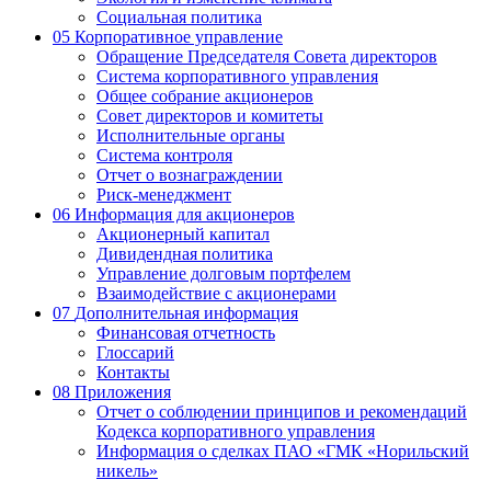
Социальная политика
05
Корпоративное управление
Обращение Председателя Совета директоров
Система корпоративного управления
Общее собрание акционеров
Совет директоров и комитеты
Исполнительные органы
Система контроля
Отчет о вознаграждении
Риск-менеджмент
06
Информация для акционеров
Акционерный капитал
Дивидендная политика
Управление долговым портфелем
Взаимодействие с акционерами
07
Дополнительная информация
Финансовая отчетность
Глоссарий
Контакты
08
Приложения
Отчет о соблюдении принципов и рекомендаций
Кодекса корпоративного управления
Информация о сделках ПАО «ГМК «Норильский
никель»