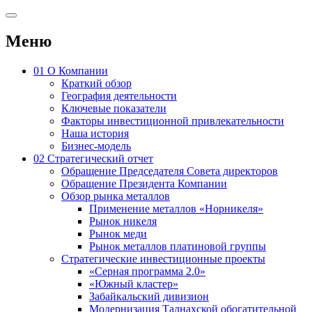
Меню
01
О Компании
Краткий обзор
География деятельности
Ключевые показатели
Факторы инвестиционной привлекательности
Наша история
Бизнес-модель
02
Стратегический отчет
Обращение Председателя Совета директоров
Обращение Президента Компании
Обзор рынка металлов
Применение металлов «Норникеля»
Рынок никеля
Рынок меди
Рынок металлов платиновой группы
Стратегические инвестиционные проекты
«Серная программа 2.0»
«Южный кластер»
Забайкальский дивизион
Модернизация Талнахской обогатительной