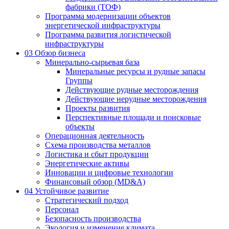
фабрики (ТОФ)
Программа модернизации объектов
энергетической инфраструктуры
Программа развития логистической
инфраструктуры
03
Обзор бизнеса
Минерально-сырьевая база
Минеральные ресурсы и рудные запасы
Группы
Действующие рудные месторождения
Действующие нерудные месторождения
Проекты развития
Перспективные площади и поисковые
объекты
Операционная деятельность
Схема производства металлов
Логистика и сбыт продукции
Энергетические активы
Инновации и цифровые технологии
Финансовый обзор (MD&A)
04
Устойчивое развитие
Стратегический подход
Персонал
Безопасность производства
Экология и изменение климата