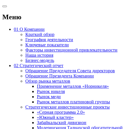
Меню
01
О Компании
Краткий обзор
География деятельности
Ключевые показатели
Факторы инвестиционной привлекательности
Наша история
Бизнес-модель
02
Стратегический отчет
Обращение Председателя Совета директоров
Обращение Президента Компании
Обзор рынка металлов
Применение металлов «Норникеля»
Рынок никеля
Рынок меди
Рынок металлов платиновой группы
Стратегические инвестиционные проекты
«Серная программа 2.0»
«Южный кластер»
Забайкальский дивизион
Модернизация Талнахской обогатительной