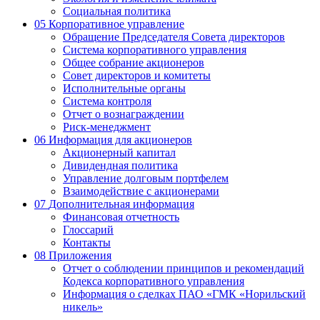
Социальная политика
05
Корпоративное управление
Обращение Председателя Совета директоров
Система корпоративного управления
Общее собрание акционеров
Совет директоров и комитеты
Исполнительные органы
Система контроля
Отчет о вознаграждении
Риск-менеджмент
06
Информация для акционеров
Акционерный капитал
Дивидендная политика
Управление долговым портфелем
Взаимодействие с акционерами
07
Дополнительная информация
Финансовая отчетность
Глоссарий
Контакты
08
Приложения
Отчет о соблюдении принципов и рекомендаций
Кодекса корпоративного управления
Информация о сделках ПАО «ГМК «Норильский
никель»