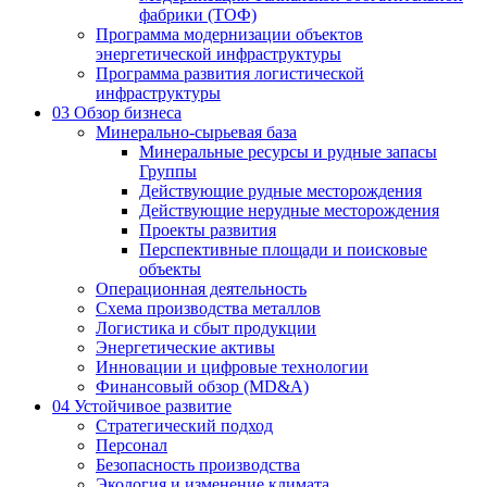
фабрики (ТОФ)
Программа модернизации объектов
энергетической инфраструктуры
Программа развития логистической
инфраструктуры
03
Обзор бизнеса
Минерально-сырьевая база
Минеральные ресурсы и рудные запасы
Группы
Действующие рудные месторождения
Действующие нерудные месторождения
Проекты развития
Перспективные площади и поисковые
объекты
Операционная деятельность
Схема производства металлов
Логистика и сбыт продукции
Энергетические активы
Инновации и цифровые технологии
Финансовый обзор (MD&A)
04
Устойчивое развитие
Стратегический подход
Персонал
Безопасность производства
Экология и изменение климата