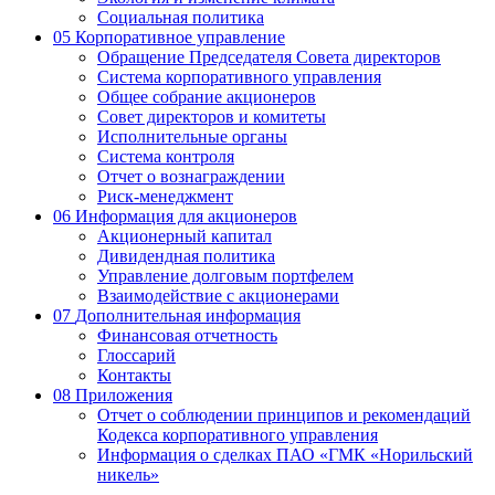
Социальная политика
05
Корпоративное управление
Обращение Председателя Совета директоров
Система корпоративного управления
Общее собрание акционеров
Совет директоров и комитеты
Исполнительные органы
Система контроля
Отчет о вознаграждении
Риск-менеджмент
06
Информация для акционеров
Акционерный капитал
Дивидендная политика
Управление долговым портфелем
Взаимодействие с акционерами
07
Дополнительная информация
Финансовая отчетность
Глоссарий
Контакты
08
Приложения
Отчет о соблюдении принципов и рекомендаций
Кодекса корпоративного управления
Информация о сделках ПАО «ГМК «Норильский
никель»