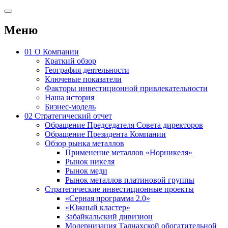
Меню
01
О Компании
Краткий обзор
География деятельности
Ключевые показатели
Факторы инвестиционной привлекательности
Наша история
Бизнес-модель
02
Стратегический отчет
Обращение Председателя Совета директоров
Обращение Президента Компании
Обзор рынка металлов
Применение металлов «Норникеля»
Рынок никеля
Рынок меди
Рынок металлов платиновой группы
Стратегические инвестиционные проекты
«Серная программа 2.0»
«Южный кластер»
Забайкальский дивизион
Модернизация Талнахской обогатительной