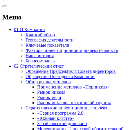
Меню
01
О Компании
Краткий обзор
География деятельности
Ключевые показатели
Факторы инвестиционной привлекательности
Наша история
Бизнес-модель
02
Стратегический отчет
Обращение Председателя Совета директоров
Обращение Президента Компании
Обзор рынка металлов
Применение металлов «Норникеля»
Рынок никеля
Рынок меди
Рынок металлов платиновой группы
Стратегические инвестиционные проекты
«Серная программа 2.0»
«Южный кластер»
Забайкальский дивизион
Модернизация Талнахской обогатительной