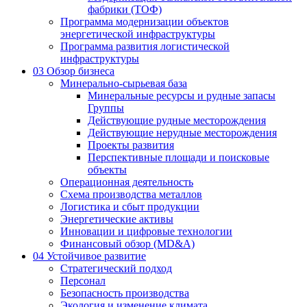
фабрики (ТОФ)
Программа модернизации объектов
энергетической инфраструктуры
Программа развития логистической
инфраструктуры
03
Обзор бизнеса
Минерально-сырьевая база
Минеральные ресурсы и рудные запасы
Группы
Действующие рудные месторождения
Действующие нерудные месторождения
Проекты развития
Перспективные площади и поисковые
объекты
Операционная деятельность
Схема производства металлов
Логистика и сбыт продукции
Энергетические активы
Инновации и цифровые технологии
Финансовый обзор (MD&A)
04
Устойчивое развитие
Стратегический подход
Персонал
Безопасность производства
Экология и изменение климата