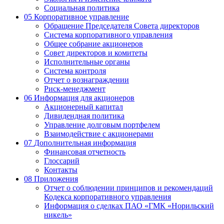
Социальная политика
05
Корпоративное управление
Обращение Председателя Совета директоров
Система корпоративного управления
Общее собрание акционеров
Совет директоров и комитеты
Исполнительные органы
Система контроля
Отчет о вознаграждении
Риск-менеджмент
06
Информация для акционеров
Акционерный капитал
Дивидендная политика
Управление долговым портфелем
Взаимодействие с акционерами
07
Дополнительная информация
Финансовая отчетность
Глоссарий
Контакты
08
Приложения
Отчет о соблюдении принципов и рекомендаций
Кодекса корпоративного управления
Информация о сделках ПАО «ГМК «Норильский
никель»