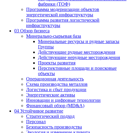
фабрики (ТОФ)
Программа модернизации объектов
энергетической инфраструктуры
Программа развития логистической
инфраструктуры
03
Обзор бизнеса
Минерально-сырьевая база
Минеральные ресурсы и рудные запасы
Группы
Действующие рудные месторождения
Действующие нерудные месторождения
Проекты развития
Перспективные площади и поисковые
объекты
Операционная деятельность
Схема производства металлов
Логистика и сбыт продукции
Энергетические активы
Инновации и цифровые технологии
Финансовый обзор (MD&A)
04
Устойчивое развитие
Стратегический подход
Персонал
Безопасность производства
Экология и изменение климата