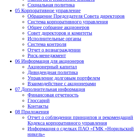
Социальная политика
05
Корпоративное управление
Обращение Председателя Совета директоров
Система корпоративного управления
Общее собрание акционеров
Совет директоров и комитеты
Исполнительные органы
Система контроля
Отчет о вознаграждении
Риск-менеджмент
06
Информация для акционеров
Акционерный капитал
Дивидендная политика
Управление долговым портфелем
Взаимодействие с акционерами
07
Дополнительная информация
Финансовая отчетность
Глоссарий
Контакты
08
Приложения
Отчет о соблюдении принципов и рекомендаций
Кодекса корпоративного управления
Информация о сделках ПАО «ГМК «Норильский
никель»