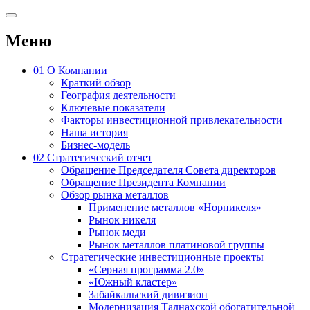
Меню
01
О Компании
Краткий обзор
География деятельности
Ключевые показатели
Факторы инвестиционной привлекательности
Наша история
Бизнес-модель
02
Стратегический отчет
Обращение Председателя Совета директоров
Обращение Президента Компании
Обзор рынка металлов
Применение металлов «Норникеля»
Рынок никеля
Рынок меди
Рынок металлов платиновой группы
Стратегические инвестиционные проекты
«Серная программа 2.0»
«Южный кластер»
Забайкальский дивизион
Модернизация Талнахской обогатительной