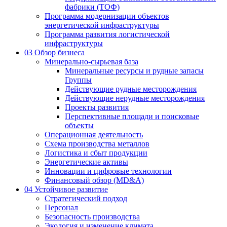
фабрики (ТОФ)
Программа модернизации объектов
энергетической инфраструктуры
Программа развития логистической
инфраструктуры
03
Обзор бизнеса
Минерально-сырьевая база
Минеральные ресурсы и рудные запасы
Группы
Действующие рудные месторождения
Действующие нерудные месторождения
Проекты развития
Перспективные площади и поисковые
объекты
Операционная деятельность
Схема производства металлов
Логистика и сбыт продукции
Энергетические активы
Инновации и цифровые технологии
Финансовый обзор (MD&A)
04
Устойчивое развитие
Стратегический подход
Персонал
Безопасность производства
Экология и изменение климата