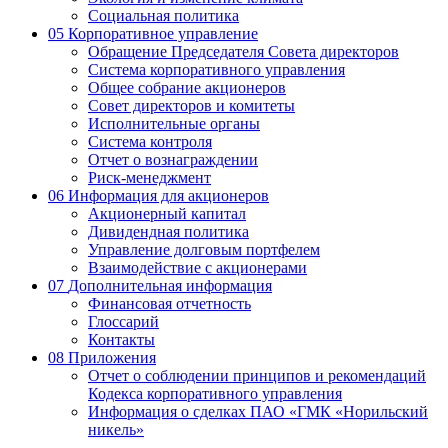
Социальная политика
05
Корпоративное управление
Обращение Председателя Совета директоров
Система корпоративного управления
Общее собрание акционеров
Совет директоров и комитеты
Исполнительные органы
Система контроля
Отчет о вознаграждении
Риск-менеджмент
06
Информация для акционеров
Акционерный капитал
Дивидендная политика
Управление долговым портфелем
Взаимодействие с акционерами
07
Дополнительная информация
Финансовая отчетность
Глоссарий
Контакты
08
Приложения
Отчет о соблюдении принципов и рекомендаций
Кодекса корпоративного управления
Информация о сделках ПАО «ГМК «Норильский
никель»