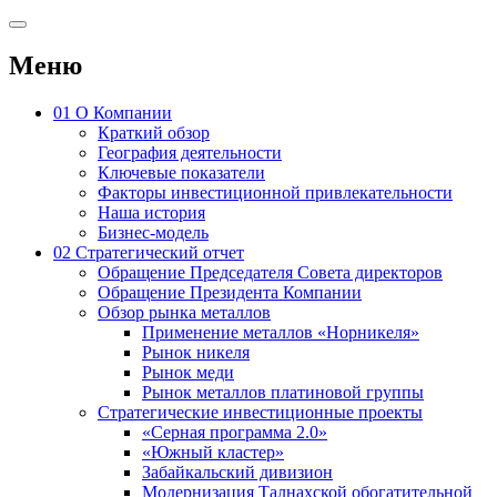
Меню
01
О Компании
Краткий обзор
География деятельности
Ключевые показатели
Факторы инвестиционной привлекательности
Наша история
Бизнес-модель
02
Стратегический отчет
Обращение Председателя Совета директоров
Обращение Президента Компании
Обзор рынка металлов
Применение металлов «Норникеля»
Рынок никеля
Рынок меди
Рынок металлов платиновой группы
Стратегические инвестиционные проекты
«Серная программа 2.0»
«Южный кластер»
Забайкальский дивизион
Модернизация Талнахской обогатительной