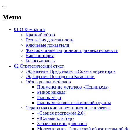
Меню
01
О Компании
Краткий обзор
География деятельности
Ключевые показатели
Факторы инвестиционной привлекательности
Наша история
Бизнес-модель
02
Стратегический отчет
Обращение Председателя Совета директоров
Обращение Президента Компании
Обзор рынка металлов
Применение металлов «Норникеля»
Рынок никеля
Рынок меди
Рынок металлов платиновой группы
Стратегические инвестиционные проекты
«Серная программа 2.0»
«Южный кластер»
Забайкальский дивизион
Модернизация Талнахской обогатительной ф