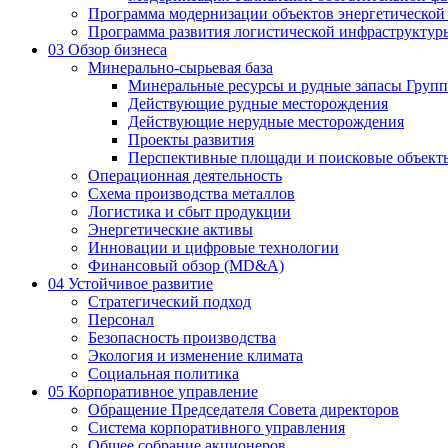
Программа модернизации объектов энергетической
Программа развития логистической инфраструктур
03
Обзор бизнеса
Минерально-сырьевая база
Минеральные ресурсы и рудные запасы Груп
Действующие рудные месторождения
Действующие нерудные месторождения
Проекты развития
Перспективные площади и поисковые объект
Операционная деятельность
Схема производства металлов
Логистика и сбыт продукции
Энергетические активы
Инновации и цифровые технологии
Финансовый обзор (MD&A)
04
Устойчивое развитие
Стратегический подход
Персонал
Безопасность производства
Экология и изменение климата
Социальная политика
05
Корпоративное управление
Обращение Председателя Совета директоров
Система корпоративного управления
Общее собрание акционеров