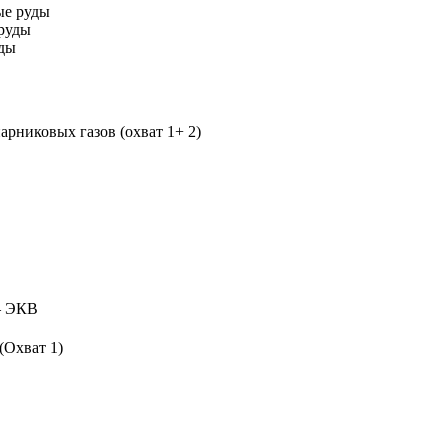
ые руды
руды
уды
рниковых газов (охват 1+ 2)
 ЭКВ
(Охват 1)