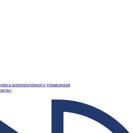
декса корпоративного управления
кель»