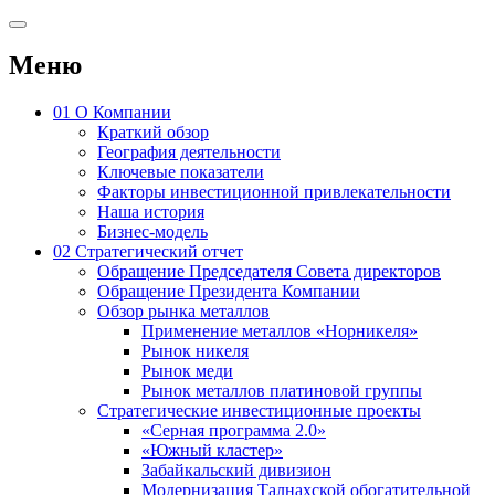
Меню
01
О Компании
Краткий обзор
География деятельности
Ключевые показатели
Факторы инвестиционной привлекательности
Наша история
Бизнес-модель
02
Стратегический отчет
Обращение Председателя Совета директоров
Обращение Президента Компании
Обзор рынка металлов
Применение металлов «Норникеля»
Рынок никеля
Рынок меди
Рынок металлов платиновой группы
Стратегические инвестиционные проекты
«Серная программа 2.0»
«Южный кластер»
Забайкальский дивизион
Модернизация Талнахской обогатительной