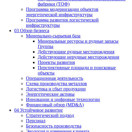
фабрики (ТОФ)
Программа модернизации объектов
энергетической инфраструктуры
Программа развития логистической
инфраструктуры
03
Обзор бизнеса
Минерально-сырьевая база
Минеральные ресурсы и рудные запасы
Группы
Действующие рудные месторождения
Действующие нерудные месторождения
Проекты развития
Перспективные площади и поисковые
объекты
Операционная деятельность
Схема производства металлов
Логистика и сбыт продукции
Энергетические активы
Инновации и цифровые технологии
Финансовый обзор (MD&A)
04
Устойчивое развитие
Стратегический подход
Персонал
Безопасность производства
Экология и изменение климата