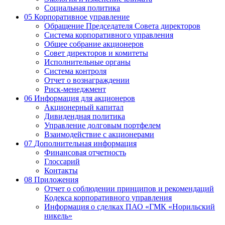
Социальная политика
05
Корпоративное управление
Обращение Председателя Совета директоров
Система корпоративного управления
Общее собрание акционеров
Совет директоров и комитеты
Исполнительные органы
Система контроля
Отчет о вознаграждении
Риск-менеджмент
06
Информация для акционеров
Акционерный капитал
Дивидендная политика
Управление долговым портфелем
Взаимодействие с акционерами
07
Дополнительная информация
Финансовая отчетность
Глоссарий
Контакты
08
Приложения
Отчет о соблюдении принципов и рекомендаций
Кодекса корпоративного управления
Информация о сделках ПАО «ГМК «Норильский
никель»