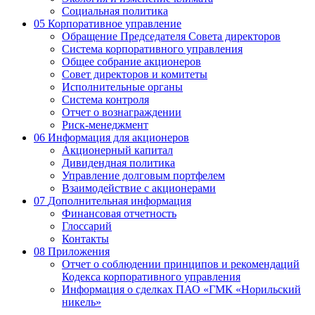
Социальная политика
05
Корпоративное управление
Обращение Председателя Совета директоров
Система корпоративного управления
Общее собрание акционеров
Совет директоров и комитеты
Исполнительные органы
Система контроля
Отчет о вознаграждении
Риск-менеджмент
06
Информация для акционеров
Акционерный капитал
Дивидендная политика
Управление долговым портфелем
Взаимодействие с акционерами
07
Дополнительная информация
Финансовая отчетность
Глоссарий
Контакты
08
Приложения
Отчет о соблюдении принципов и рекомендаций
Кодекса корпоративного управления
Информация о сделках ПАО «ГМК «Норильский
никель»