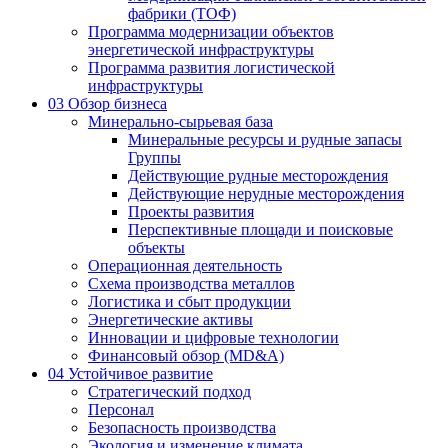
фабрики (ТОФ)
Программа модернизации объектов
энергетической инфраструктуры
Программа развития логистической
инфраструктуры
03
Обзор бизнеса
Минерально-сырьевая база
Минеральные ресурсы и рудные запасы
Группы
Действующие рудные месторождения
Действующие нерудные месторождения
Проекты развития
Перспективные площади и поисковые
объекты
Операционная деятельность
Схема производства металлов
Логистика и сбыт продукции
Энергетические активы
Инновации и цифровые технологии
Финансовый обзор (MD&A)
04
Устойчивое развитие
Стратегический подход
Персонал
Безопасность производства
Экология и изменение климата