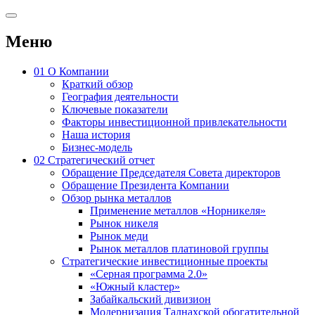
Меню
01
О Компании
Краткий обзор
География деятельности
Ключевые показатели
Факторы инвестиционной привлекательности
Наша история
Бизнес-модель
02
Стратегический отчет
Обращение Председателя Совета директоров
Обращение Президента Компании
Обзор рынка металлов
Применение металлов «Норникеля»
Рынок никеля
Рынок меди
Рынок металлов платиновой группы
Стратегические инвестиционные проекты
«Серная программа 2.0»
«Южный кластер»
Забайкальский дивизион
Модернизация Талнахской обогатительной