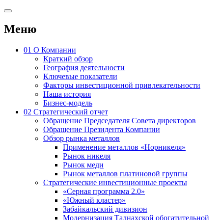
Меню
01
О Компании
Краткий обзор
География деятельности
Ключевые показатели
Факторы инвестиционной привлекательности
Наша история
Бизнес-модель
02
Стратегический отчет
Обращение Председателя Совета директоров
Обращение Президента Компании
Обзор рынка металлов
Применение металлов «Норникеля»
Рынок никеля
Рынок меди
Рынок металлов платиновой группы
Стратегические инвестиционные проекты
«Серная программа 2.0»
«Южный кластер»
Забайкальский дивизион
Модернизация Талнахской обогатительной