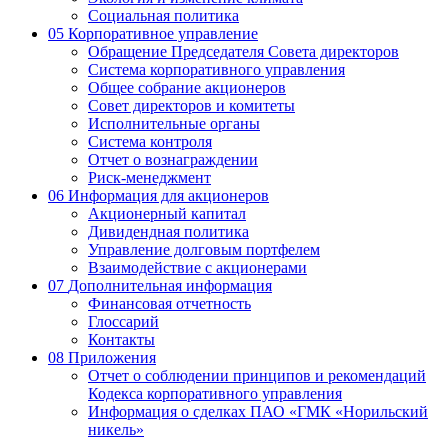
Социальная политика
05
Корпоративное управление
Обращение Председателя Совета директоров
Система корпоративного управления
Общее собрание акционеров
Совет директоров и комитеты
Исполнительные органы
Система контроля
Отчет о вознаграждении
Риск-менеджмент
06
Информация для акционеров
Акционерный капитал
Дивидендная политика
Управление долговым портфелем
Взаимодействие с акционерами
07
Дополнительная информация
Финансовая отчетность
Глоссарий
Контакты
08
Приложения
Отчет о соблюдении принципов и рекомендаций
Кодекса корпоративного управления
Информация о сделках ПАО «ГМК «Норильский
никель»