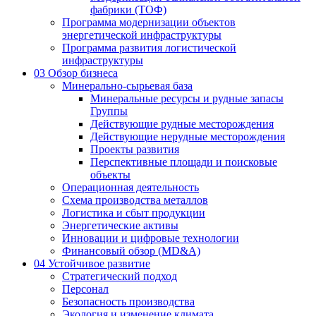
фабрики (ТОФ)
Программа модернизации объектов
энергетической инфраструктуры
Программа развития логистической
инфраструктуры
03
Обзор бизнеса
Минерально-сырьевая база
Минеральные ресурсы и рудные запасы
Группы
Действующие рудные месторождения
Действующие нерудные месторождения
Проекты развития
Перспективные площади и поисковые
объекты
Операционная деятельность
Схема производства металлов
Логистика и сбыт продукции
Энергетические активы
Инновации и цифровые технологии
Финансовый обзор (MD&A)
04
Устойчивое развитие
Стратегический подход
Персонал
Безопасность производства
Экология и изменение климата