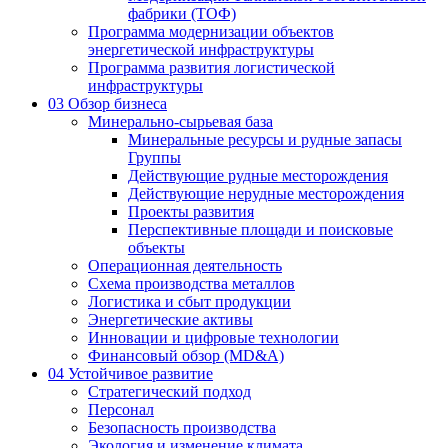
фабрики (ТОФ)
Программа модернизации объектов
энергетической инфраструктуры
Программа развития логистической
инфраструктуры
03
Обзор бизнеса
Минерально-сырьевая база
Минеральные ресурсы и рудные запасы
Группы
Действующие рудные месторождения
Действующие нерудные месторождения
Проекты развития
Перспективные площади и поисковые
объекты
Операционная деятельность
Схема производства металлов
Логистика и сбыт продукции
Энергетические активы
Инновации и цифровые технологии
Финансовый обзор (MD&A)
04
Устойчивое развитие
Стратегический подход
Персонал
Безопасность производства
Экология и изменение климата