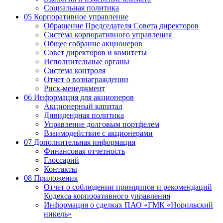
Социальная политика
05
Корпоративное управление
Обращение Председателя Совета директоров
Система корпоративного управления
Общее собрание акционеров
Совет директоров и комитеты
Исполнительные органы
Система контроля
Отчет о вознаграждении
Риск-менеджмент
06
Информация для акционеров
Акционерный капитал
Дивидендная политика
Управление долговым портфелем
Взаимодействие с акционерами
07
Дополнительная информация
Финансовая отчетность
Глоссарий
Контакты
08
Приложения
Отчет о соблюдении принципов и рекомендаций
Кодекса корпоративного управления
Информация о сделках ПАО «ГМК «Норильский
никель»