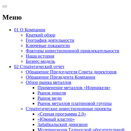
Меню
01
О Компании
Краткий обзор
География деятельности
Ключевые показатели
Факторы инвестиционной привлекательности
Наша история
Бизнес-модель
02
Стратегический отчет
Обращение Председателя Совета директоров
Обращение Президента Компании
Обзор рынка металлов
Применение металлов «Норникеля»
Рынок никеля
Рынок меди
Рынок металлов платиновой группы
Стратегические инвестиционные проекты
«Серная программа 2.0»
«Южный кластер»
Забайкальский дивизион
Модернизация Талнахской обогатительной