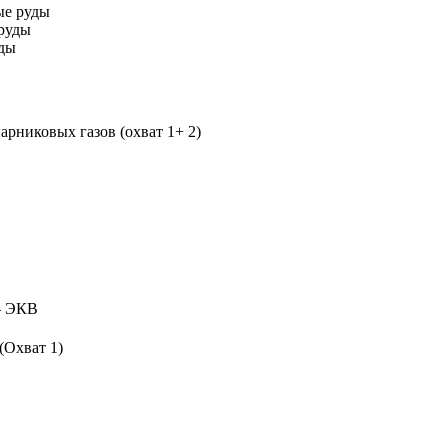
ые руды
руды
уды
рниковых газов (охват 1+ 2)
 ЭКВ
(Охват 1)