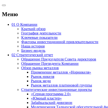
Меню
01
О Компании
Краткий обзор
География деятельности
Ключевые показатели
Факторы инвестиционной привлекательности
Наша история
Бизнес-модель
02
Стратегический отчет
Обращение Председателя Совета директоров
Обращение Президента Компании
Обзор рынка металлов
Применение металлов «Норникеля»
Рынок никеля
Рынок меди
Рынок металлов платиновой группы
Стратегические инвестиционные проекты
«Серная программа 2.0»
«Южный кластер»
Забайкальский дивизион
Модернизация Талнахской обогатительной ф