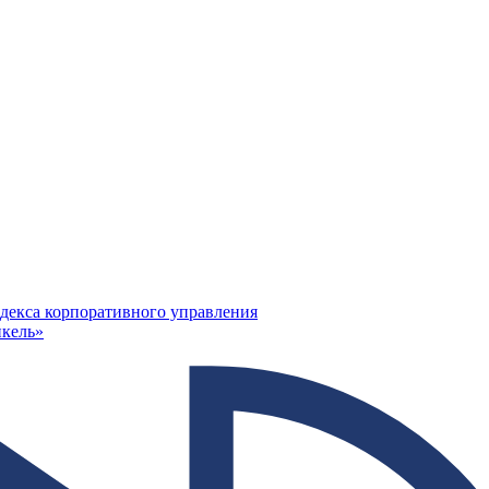
декса корпоративного управления
кель»