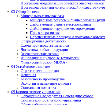
Программа модернизации объектов энергетической
Программа развития логистической инфраструктур
03
Обзор бизнеса
Минерально-сырьевая база
Минеральные ресурсы и рудные запасы Груп
Действующие рудные месторождения
Действующие нерудные месторождения
Проекты развития
Перспективные площади и поисковые объект
Операционная деятельность
Схема производства металлов
Логистика и сбыт продукции
Энергетические активы
Инновации и цифровые технологии
Финансовый обзор (MD&A)
04
Устойчивое развитие
Стратегический подход
Персонал
Безопасность производства
Экология и изменение климата
Социальная политика
05
Корпоративное управление
Обращение Председателя Совета директоров
Система корпоративного управления
Общее собрание акционеров