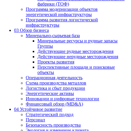
фабрики (ТОФ)
Программа модернизации объектов
энергетической инфраструктуры
Программа развития логистической
инфраструктуры
03
Обзор бизнеса
Минерально-сырьевая база
Минеральные ресурсы и рудные запасы
Группы
Действующие рудные месторождения
Действующие нерудные месторождения
Проекты развития
Перспективные площади и поисковые
объекты
Операционная деятельность
Схема производства металлов
Логистика и сбыт продукции
Энергетические активы
Инновации и цифровые технологии
Финансовый обзор (MD&A)
04
Устойчивое развитие
Стратегический подход
Персонал
Безопасность производства
Экология и изменение климата