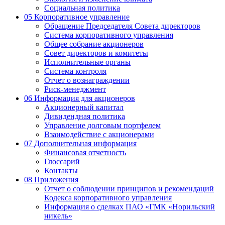
Социальная политика
05
Корпоративное управление
Обращение Председателя Совета директоров
Система корпоративного управления
Общее собрание акционеров
Совет директоров и комитеты
Исполнительные органы
Система контроля
Отчет о вознаграждении
Риск-менеджмент
06
Информация для акционеров
Акционерный капитал
Дивидендная политика
Управление долговым портфелем
Взаимодействие с акционерами
07
Дополнительная информация
Финансовая отчетность
Глоссарий
Контакты
08
Приложения
Отчет о соблюдении принципов и рекомендаций
Кодекса корпоративного управления
Информация о сделках ПАО «ГМК «Норильский
никель»