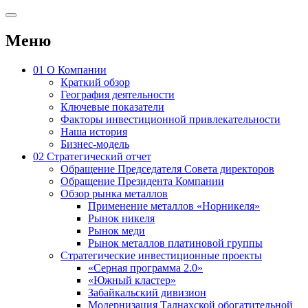
Меню
01
О Компании
Краткий обзор
География деятельности
Ключевые показатели
Факторы инвестиционной привлекательности
Наша история
Бизнес-модель
02
Стратегический отчет
Обращение Председателя Совета директоров
Обращение Президента Компании
Обзор рынка металлов
Применение металлов «Норникеля»
Рынок никеля
Рынок меди
Рынок металлов платиновой группы
Стратегические инвестиционные проекты
«Серная программа 2.0»
«Южный кластер»
Забайкальский дивизион
Модернизация Талнахской обогатительной